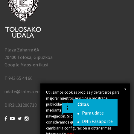
Plaza Zaharra 6A
20400 Tolosa, Gipuzkoa
Google Maps-en ikusi
T 943 65 44 66
x
udate@tolosa.eus
Utilizamos cookies propias y de terceros para
mejorar nuestros servicios y mostrarle
Citas
publicidad relacionada con sus preferencias
DIR3:L01200718
mediante el análisis de sus hábitos de
Para udate
navegación. Si continúa navegando,




DNI/Pasaporte
consideramos que acepta su uso. Puede
cambiar la configuración u obtener más
información
aqui
.