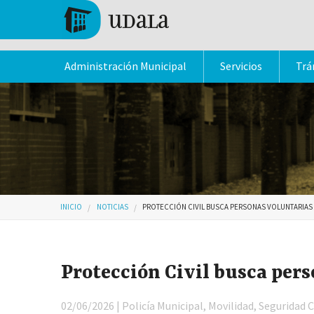
Pasar al contenido principal
Tolosa
Administración Municipal
Servicios
Trá
Usted está aquí
INICIO
NOTICIAS
PROTECCIÓN CIVIL BUSCA PERSONAS VOLUNTARIAS
Protección Civil busca per
02/06/2026 | Policía Municipal, Movilidad, Seguridad