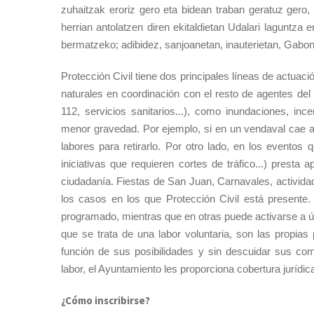
zuhaitzak eroriz gero eta bidean traban geratuz gero,
herrian antolatzen diren ekitaldietan Udalari laguntza 
bermatzeko; adibidez, sanjoanetan, inauterietan, Gabone
Protección Civil tiene dos principales líneas de actuac
naturales en coordinación con el resto de agentes de
112, servicios sanitarios...), como inundaciones, in
menor gravedad. Por ejemplo, si en un vendaval cae al
labores para retirarlo. Por otro lado, en los eventos 
iniciativas que requieren cortes de tráfico...) presta 
ciudadanía. Fiestas de San Juan, Carnavales, activida
los casos en los que Protección Civil está presente. 
programado, mientras que en otras puede activarse a ú
que se trata de una labor voluntaria, son las propias
función de sus posibilidades y sin descuidar sus com
labor, el Ayuntamiento les proporciona cobertura jurídic
¿Cómo inscribirse?