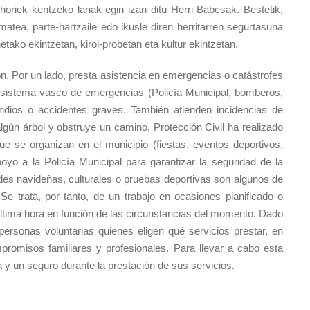
 horiek kentzeko lanak egin izan ditu Herri Babesak. Bestetik,
ematea, parte-hartzaile edo ikusle diren herritarren segurtasuna
tako ekintzetan, kirol-probetan eta kultur ekintzetan.
ión. Por un lado, presta asistencia en emergencias o catástrofes
l sistema vasco de emergencias (Policía Municipal, bomberos,
cendios o accidentes graves. También atienden incidencias de
gún árbol y obstruye un camino, Protección Civil ha realizado
que se organizan en el municipio (fiestas, eventos deportivos,
apoyo a la Policía Municipal para garantizar la seguridad de la
des navideñas, culturales o pruebas deportivas son algunos de
Se trata, por tanto, de un trabajo en ocasiones planificado o
ltima hora en función de las circunstancias del momento. Dado
 personas voluntarias quienes eligen qué servicios prestar, en
promisos familiares y profesionales. Para llevar a cabo esta
a y un seguro durante la prestación de sus servicios.