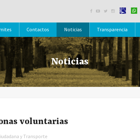




mites
Contactos
Noticias
Transparencia
Noticias
sonas voluntarias
 Ciudadana y Transporte