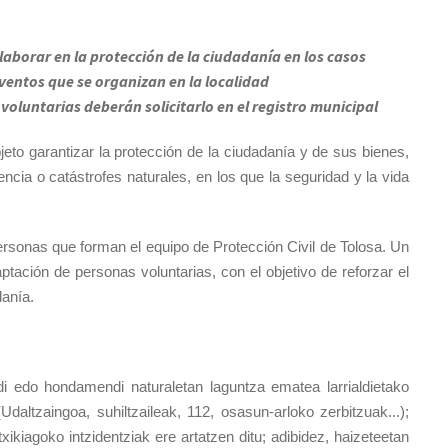
olaborar en la protección de la ciudadanía en los casos
ventos que se organizan en la localidad
voluntarias deberán solicitarlo en el registro municipal
bjeto garantizar la protección de la ciudadanía y de sus bienes,
cia o catástrofes naturales, en los que la seguridad y la vida
personas que forman el equipo de Protección Civil de Tolosa. Un
ión de personas voluntarias, con el objetivo de reforzar el
danía.
aldi edo hondamendi naturaletan laguntza ematea larrialdietako
daltzaingoa, suhiltzaileak, 112, osasun-arloko zerbitzuak...);
 txikiagoko intzidentziak ere artatzen ditu; adibidez, haizeteetan