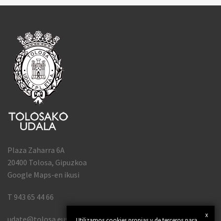
Plaza Zaharra 6A
20400 Tolosa, Gipuzkoa
Google Maps-en ikusi
T 943 65 44 66
x
udate@tolosa.eus
Utilizamos cookies propias y de terceros para