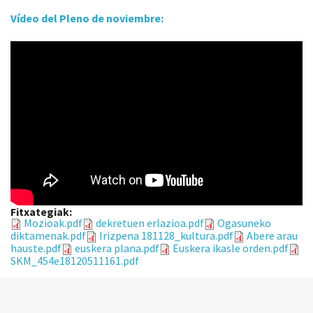
Vídeo del Pleno de noviembre:
Fitxategiak:
Mozioak.pdf
dekretuen erlazioa.pdf
Ogasuneko
diktamenak.pdf
Irizpena 181128_kultura.pdf
Abere arau
hauste.pdf
euskera plana.pdf
Euskera ikasle orden.pdf
SKM_454e18120511161.pdf