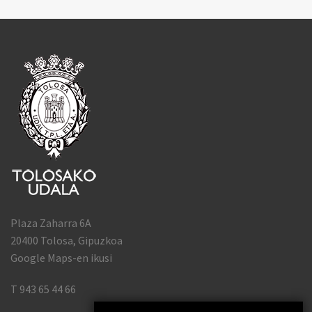
Plaza Zaharra 6A
20400 Tolosa, Gipuzkoa
Google Maps-en ikusi
T 943 65 44 66