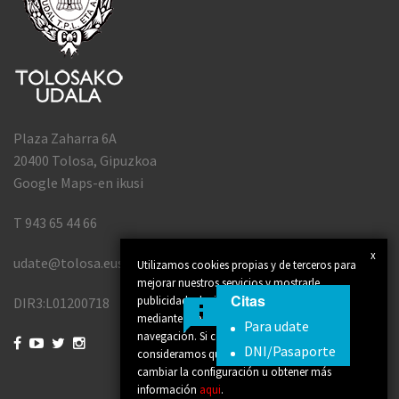
Plaza Zaharra 6A
20400 Tolosa, Gipuzkoa
Google Maps-en ikusi
T 943 65 44 66
x
udate@tolosa.eus
Utilizamos cookies propias y de terceros para
mejorar nuestros servicios y mostrarle
Citas
publicidad relacionada con sus preferencias
DIR3:L01200718
mediante el análisis de sus hábitos de
Para udate
navegación. Si continúa navegando,




DNI/Pasaporte
consideramos que acepta su uso. Puede
cambiar la configuración u obtener más
información
aqui
.