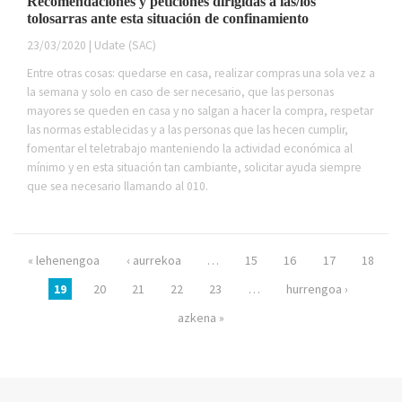
Recomendaciones y peticiones dirigidas a las/los
tolosarras ante esta situación de confinamiento
23/03/2020 | Udate (SAC)
Entre otras cosas: quedarse en casa, realizar compras una sola vez a
la semana y solo en caso de ser necesario, que las personas
mayores se queden en casa y no salgan a hacer la compra, respetar
las normas establecidas y a las personas que las hecen cumplir,
fomentar el teletrabajo manteniendo la actividad económica al
mínimo y en esta situación tan cambiante, solicitar ayuda siempre
que sea necesario llamando al 010.
Páginas
« lehenengoa
‹ aurrekoa
…
15
16
17
18
19
20
21
22
23
…
hurrengoa ›
azkena »