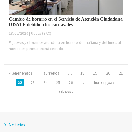
Cambio de horario en el Servicio de Atención Ciudadana
UDATE debido a los carnavales
18/02/2020 | Udate (SAC)
El jueves y el viernes atenderá en horario de mañana y del lunes al
miércoles permanecerá cerrado.
Páginas
« lehenengoa
‹ aurrekoa
…
18
19
20
21
22
23
24
25
26
…
hurrengoa ›
azkena »
Noticias