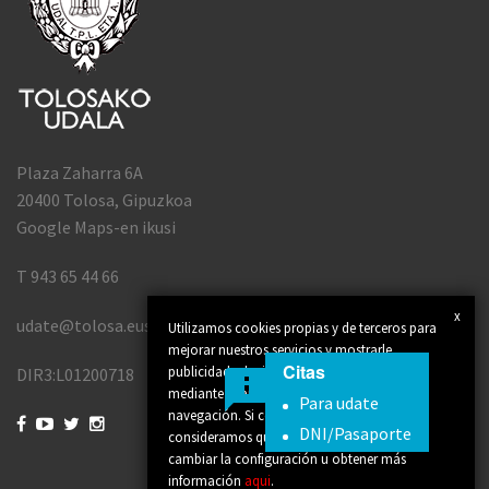
Plaza Zaharra 6A
20400 Tolosa, Gipuzkoa
Google Maps-en ikusi
T 943 65 44 66
x
udate@tolosa.eus
Utilizamos cookies propias y de terceros para
mejorar nuestros servicios y mostrarle
Citas
publicidad relacionada con sus preferencias
DIR3:L01200718
mediante el análisis de sus hábitos de
Para udate
navegación. Si continúa navegando,




DNI/Pasaporte
consideramos que acepta su uso. Puede
cambiar la configuración u obtener más
información
aqui
.