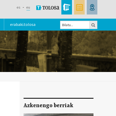
es
eu
Bilatu
erabaki.tolosa
Bilaketa
formularioa
Azkenengo berriak