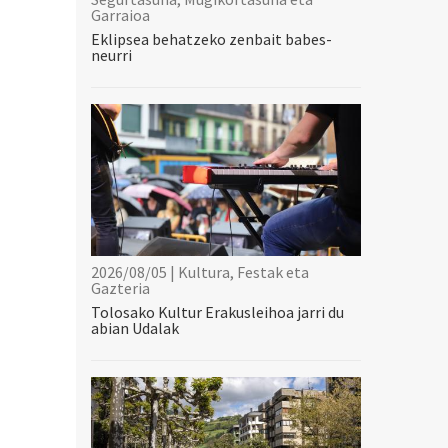
Garraioa
Eklipsea behatzeko zenbait babes-
neurri
2026/08/05 | Kultura, Festak eta
Gazteria
Tolosako Kultur Erakusleihoa jarri du
abian Udalak