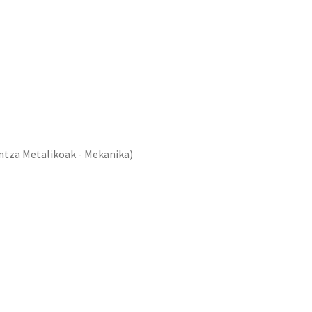
ntza Metalikoak - Mekanika)