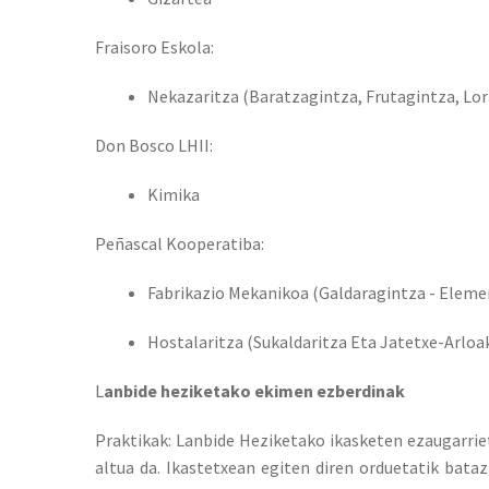
Fraisoro Eskola:
Nekazaritza (Baratzagintza, Frutagintza, Lor
Don Bosco LHII:
Kimika
Peñascal Kooperatiba:
Fabrikazio Mekanikoa (Galdaragintza - Eleme
Hostalaritza (Sukaldaritza Eta Jatetxe-Arloa
L
anbide heziketako ekimen ezberdinak
Praktikak: Lanbide Heziketako ikasketen ezaugarrie
altua da. Ikastetxean egiten diren orduetatik bata