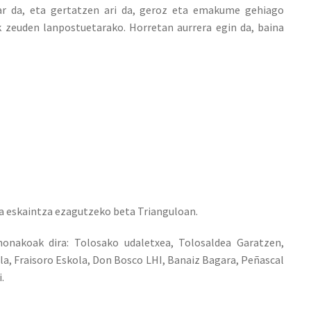
ar da, eta gertatzen ari da, geroz eta emakume gehiago
k zeuden lanpostuetarako. Horretan aurrera egin da, baina
ta eskaintza ezagutzeko beta Trianguloan.
onakoak dira: Tolosako udaletxea, Tolosaldea Garatzen,
a, Fraisoro Eskola, Don Bosco LHI, Banaiz Bagara, Peñascal
.