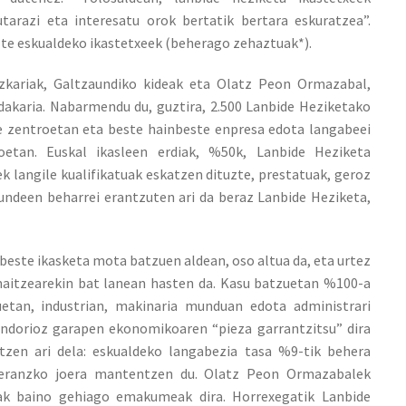
tarazi eta interesatu orok bertatik bertara eskuratzea”.
uzte eskualdeko ikastetxeek (beherago zehaztuak*).
ezkariak, Galtzaundiko kideak eta Olatz Peon Ormazabal,
akaria. Nabarmendu du, guztira, 2.500 Lanbide Heziketako
de zentroetan eta beste hainbeste enpresa edota langabeei
oetan. Euskal ikasleen erdiak, %50k, Lanbide Heziketa
k langile kualifikatuak eskatzen dituzte, prestatuak, geroz
undeen beharrei erantzuten ari da beraz Lanbide Heziketa,
este ikasketa mota batzuen aldean, oso altua da, eta urtez
maitzearekin bat lanean hasten da. Kasu batzuetan %100-a
uetan, industrian, makinaria munduan edota administrari
 ondorioz garapen ekonomikoaren “pieza garrantzitsu” dira
tzen ari dela: eskualdeko langabezia tasa %9-tik behera
heranzko joera mantentzen du. Olatz Peon Ormazabalek
ak baino gehiago emakumeak dira. Horrexegatik Lanbide