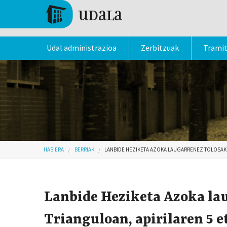
Skip to main content
Tolosa
Udal administrazioa
Zerbitzuak
Trami
Hemen zaude
HASIERA
BERRIAK
LANBIDE HEZIKETA AZOKA LAUGARRENEZ TOLOSAKO
Lanbide Heziketa Azoka la
Trianguloan, apirilaren 5 e