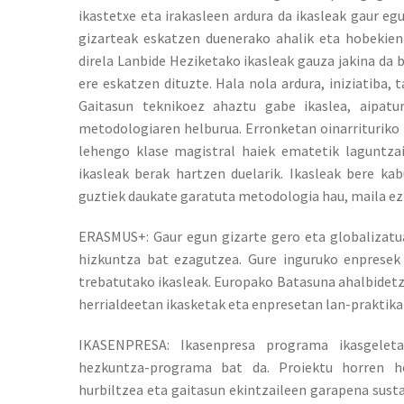
ikastetxe eta irakasleen ardura da ikasleak gaur egu
gizarteak eskatzen duenerako ahalik eta hobekien
direla Lanbide Heziketako ikasleak gauza jakina da
ere eskatzen dituzte. Hala nola ardura, iniziatiba, 
Gaitasun teknikoez ahaztu gabe ikaslea, aipat
metodologiaren helburua. Erronketan oinarrituriko 
lehengo klase magistral haiek ematetik laguntza
ikasleak berak hartzen duelarik. Ikasleak bere ka
guztiek daukate garatuta metodologia hau, maila ez
ERASMUS+: Gaur egun gizarte gero eta globalizatua
hizkuntza bat ezagutzea. Gure inguruko enpresek
trebatutako ikasleak. Europako Batasuna ahalbide
herrialdeetan ikasketak eta enpresetan lan-praktik
IKASENPRESA: Ikasenpresa programa ikasgeleta
hezkuntza-programa bat da. Proiektu horren h
hurbiltzea eta gaitasun ekintzaileen garapena susta