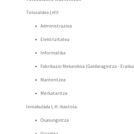
Tolosaldea LHII:
Administrazioa
Elektrizitatea
Informatika
Fabrikazio Mekanikoa (Galdaragintza - Eraiku
Mantentzea
Merkataritza
Inmakulada L.H. Ikastola:
Osasungintza
Gizartea