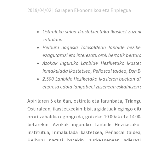
2019/04/02 | Garapen Ekonomikoa eta Enplegua
Ostiraleko saioa ikastetxeetako ikasleei zuze
zabaldua.
Helburu nagusia Tolosaldean lanbide hezike
ezagutarazi eta interesatu orok bertatik bertar
Azokak inguruko Lanbide Heziketako ikastet
Inmakulada ikastetxea, Peñascal taldea, Don Bo
2.500 Lanbide Heziketako ikasleren bueltan di
enpresa edota langabeei zuzenean eskaintzen 
Apirilaren 5 eta 6an, ostirala eta larunbata, Trian
Ostiralean, ikastetxeekin bisita gidatuak egingo dit
orori zabaldua egongo da, goizeko 10.00ak eta 14.0
betarekin. Azokak inguruko Lanbide Heziketako
institutua, Inmakulada ikastetxea, Peñascal taldea
Helburu nagusi batekin, aurkezpenean adierazi