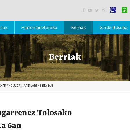




teak
Harremanetarako
Berriak
Gardentasuna
Berriak
 TRIANGULOAN, APIRILAREN 5 ETA 6AN
ugarrenez Tolosako
ta 6an