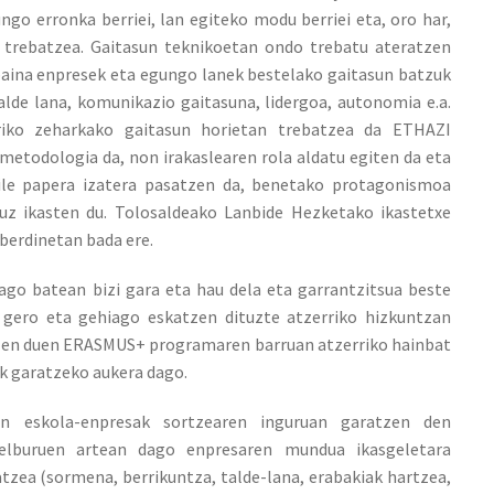
ngo erronka berriei, lan egiteko modu berriei eta, oro har,
 trebatzea. Gaitasun teknikoetan ondo trebatu ateratzen
 baina enpresek eta egungo lanek bestelako gaitasun batzuk
talde lana, komunikazio gaitasuna, lidergoa, autonomia e.a.
uriko zeharkako gaitasun horietan trebatzea da ETHAZI
metodologia da, non irakaslearen rola aldatu egiten da eta
ile papera izatera pasatzen da, benetako protagonismoa
buz ikasten du. Tolosaldeako Lanbide Hezketako ikastetxe
berdinetan bada ere.
go batean bizi gara eta hau dela eta garrantzitsua beste
 gero eta gehiago eskatzen dituzte atzerriko hizkuntzan
tzen duen ERASMUS+ programaren barruan atzerriko hainbat
ak garatzeko aukera dago.
n eskola-enpresak sortzearen inguruan garatzen den
elburuen artean dago enpresaren mundua ikasgeletara
tzea (sormena, berrikuntza, talde-lana, erabakiak hartzea,