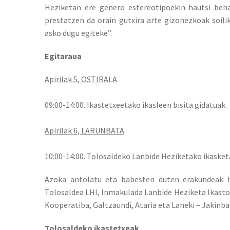
Heziketan ere genero estereotipoekin hautsi beh
prestatzen da orain gutxira arte gizonezkoak soili
asko dugu egiteke”.
Egitaraua
Apirilak 5, OSTIRALA
09:00-14:00. Ikastetxeetako ikasleen bisita gidatuak.
Apirilak 6, LARUNBATA
10:00-14:00. Tolosaldeko Lanbide Heziketako ikaske
Azoka antolatu eta babesten duten erakundeak h
Tolosaldea LHI, Inmakulada Lanbide Heziketa Ikastol
Kooperatiba, Galtzaundi, Ataria eta Laneki – Jakinbai
Tolosaldeko ikastetxeak