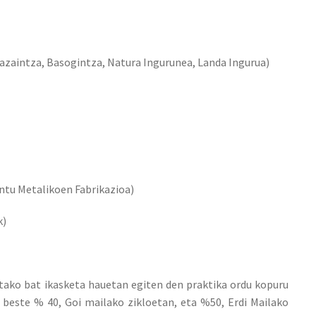
azaintza, Basogintza, Natura Ingurunea, Landa Ingurua)
ntu Metalikoen Fabrikazioa)
k)
tako bat ikasketa hauetan egiten den praktika ordu kopuru
z beste % 40, Goi mailako zikloetan, eta %50, Erdi Mailako