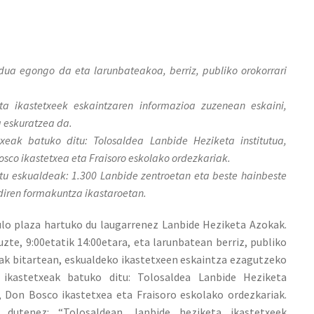
ndua egongo da eta larunbateakoa, berriz, publiko orokorrari
ta ikastetxeek eskaintzaren informazioa zuzenean eskaini,
a eskuratzea da.
xeak batuko ditu: Tolosaldea Lanbide Heziketa institutua,
sco ikastetxea eta Fraisoro eskolako ordezkariak.
tu eskualdeak: 1.300 Lanbide zentroetan eta beste hainbeste
diren formakuntza ikastaroetan.
gulo plaza hartuko du laugarrenez Lanbide Heziketa Azokak.
uzte, 9:00etatik 14:00etara, eta larunbatean berriz, publiko
0ak bitartean, eskualdeko ikastetxeen eskaintza ezagutzeko
 ikastetxeak batuko ditu: Tolosaldea Lanbide Heziketa
, Don Bosco ikastetxea eta Fraisoro eskolako ordezkariak.
 dutenez: “Tolosaldean, lanbide heziketa ikastetxeek