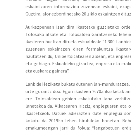
eskaintzaren informazioa zuzenean eskaini, ezagu
Guztira, alor ezberdinetako 20 ziklo eskaintzen dit
Aurkezpenean izan dira ikastetxe guztietako ord
Tolosako alkate eta Tolosaldea Garatzeneko lehend
ikasleren bueltan dituela eskualdeak: “1.300 Lanbi
zuzenean eskaintzen diren formakuntza ikastar
hautatzen du, Unibertsitatearen aldean, eta enprese
eta gehiago. Eskualdeko gizartea, enpresa eta erak
eta euskaraz gainera”.
Lanbide Heziketa bukatu dutenen lan-munduratzea, b
urte gorantz doa. Egun ikasleen %70a ikasketak a
ere. Tolosaldean gehien eskatutako lana zerbitz
lanetakoa da. Alkatearen iritziz, enpleguaren eta
ikastetxeok. Datuek adierazten dute enplegua sor
kokatu da 2019ko lehen hiruhileko honetan. Be
emakumeengan jarri du fokua: “langabetuen erdi