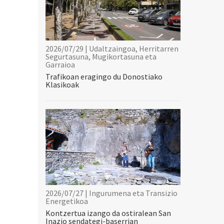
2026/07/29 | Udaltzaingoa, Herritarren
Segurtasuna, Mugikortasuna eta
Garraioa
Trafikoan eragingo du Donostiako
Klasikoak
2026/07/27 | Ingurumena eta Transizio
Energetikoa
Kontzertua izango da ostiralean San
Inazio sendategi-baserrian