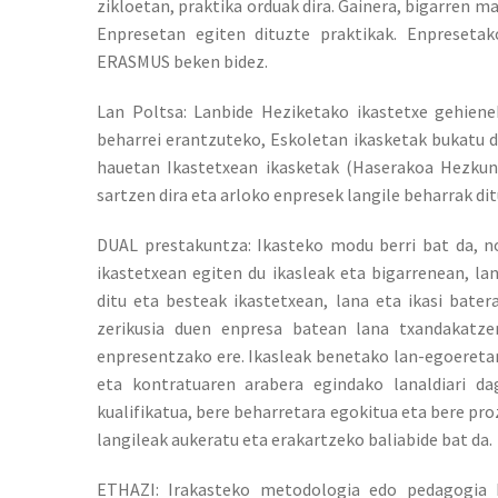
zikloetan, praktika orduak dira. Gainera, bigarren m
Enpresetan egiten dituzte praktikak. Enpresetak
ERASMUS beken bidez.
Lan Poltsa: Lanbide Heziketako ikastetxe gehien
beharrei erantzuteko, Eskoletan ikasketak bukatu d
hauetan Ikastetxean ikasketak (Haserakoa Hezkunt
sartzen dira eta arloko enpresek langile beharrak di
DUAL prestakuntza: Ikasteko modu berri bat da, no
ikastetxean egiten du ikasleak eta bigarrenean, l
ditu eta besteak ikastetxean, lana eta ikasi bater
zerikusia duen enpresa batean lana txandakatzen
enpresentzako ere. Ikasleak benetako lan-egoeretan
eta kontratuaren arabera egindako lanaldiari dag
kualifikatua, bere beharretara egokitua eta bere pr
langileak aukeratu eta erakartzeko baliabide bat da.
ETHAZI: Irakasteko metodologia edo pedagogia 