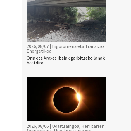
2026/08/07 | Ingurumena eta Transizio
Energetikoa
Oria eta Araxes ibaiak garbitzeko lanak
hasi dira
2026/08/06 | Udaltzaingoa, Herritarren
Segurtasuna, Mugikortasuna eta