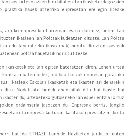
ailan ikasturteko azken hiru hilabetetan ikasketei dagozkien
o praktika hauek atzerriko enpresetan ere egin litezke
ek, arloko enpresekin harreman estua dutenez, beren Lan
ituzten ikasleen lan Poltsak kudeatzen dituzte. Lan Poltsa
za edo laneratzeko ikastaroak) burutu dituzten ikasleak
tuztenean poltsa hauetatik hornitu litezke.
n ikasketak eta lan egitea bateratzen diren. Lehen urtea
an kontratu baten bidez, modulu batzuk enpresan garatuko
atuz. Ikasleak Eskolan ikasketak eta ikasten ari denarekin
 ditu. Modalitate honek abantailak ditu bai ikasle bai
 ikasten du, urtebeteko gutxieneko lan esperientzia lortuz
okion ordainsaria jasotzen du. Enpresak berriz, langile
ozesuetan eta enpresa-kulturan ikasitakoa prestatzen du eta
berri bat da ETHAZI. Lanbide Heziketan jarduten duten