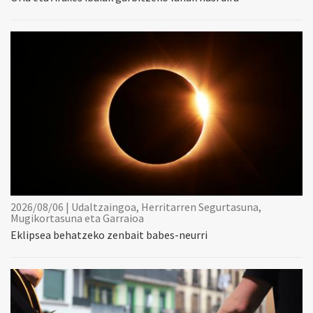
2026/08/06 | Udaltzaingoa, Herritarren Segurtasuna,
Mugikortasuna eta Garraioa
Eklipsea behatzeko zenbait babes-neurri