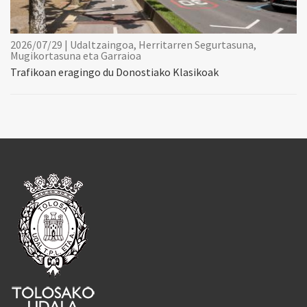
2026/07/29 | Udaltzaingoa, Herritarren Segurtasuna,
Mugikortasuna eta Garraioa
Trafikoan eragingo du Donostiako Klasikoak