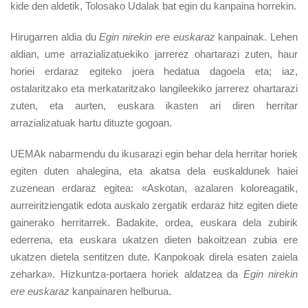
kide den aldetik, Tolosako Udalak bat egin du kanpaina horrekin.
Hirugarren aldia du
Egin nirekin ere euskaraz
kanpainak. Lehen
aldian, ume arrazializatuekiko jarrerez ohartarazi zuten, haur
horiei erdaraz egiteko joera hedatua dagoela eta; iaz,
ostalaritzako eta merkataritzako langileekiko jarrerez ohartarazi
zuten, eta aurten, euskara ikasten ari diren herritar
arrazializatuak hartu dituzte gogoan.
UEMAk nabarmendu du ikusarazi egin behar dela herritar horiek
egiten duten ahalegina, eta akatsa dela euskaldunek haiei
zuzenean erdaraz egitea: «Askotan, azalaren koloreagatik,
aurreiritziengatik edota auskalo zergatik erdaraz hitz egiten diete
gainerako herritarrek. Badakite, ordea, euskara dela zubirik
ederrena, eta euskara ukatzen dieten bakoitzean zubia ere
ukatzen dietela sentitzen dute. Kanpokoak direla esaten zaiela
zeharka». Hizkuntza-portaera horiek aldatzea da
Egin nirekin
ere euskaraz
kanpainaren helburua.