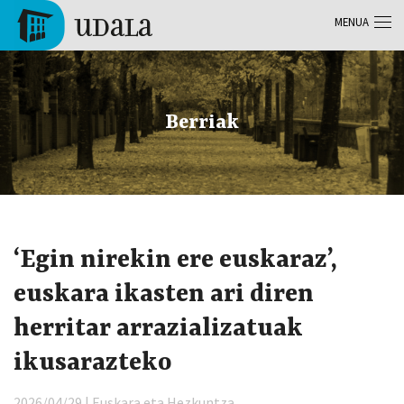
Skip to main content
MENUA
Tolosa
Berriak
‘Egin nirekin ere euskaraz’,
euskara ikasten ari diren
herritar arrazializatuak
ikusarazteko
2026/04/29 | Euskara eta Hezkuntza