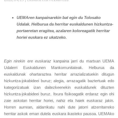
UEMAren
kanpainarekin bat egin du Tolosako
Udalak. Helburua da herritar euskaldunen hizkuntza-
portaeretan eragitea, azal
aren
koloreagatik herritar
horiei euskara ez ukatzeko.
Egin nirekin ere euskaraz
kanpaina jarri du martxan UEMA
Udalerri Euskaldunen Mankomunitateak. Helburua da
euskaldunak ohartaraztea herritar arrazializatuekin ditugun
hizkuntza-jokabideei buruz; alegia, arrazagatik baztertuak edo
kategorizatuak izan daitezkeenekin euskaldunek dituzten
hizkuntza-jokabideei buruz. Itxura fisikoagatik erdaraz egin ohi
zaie askotan herritar horiei, nahiz eta haiek euskaraz jakin.
Horren aurrean, aldarrikatu nahi dute jatorri atzerritarreko
herritar askok eman dutela euskara ikasteko pausoa. UEMAko