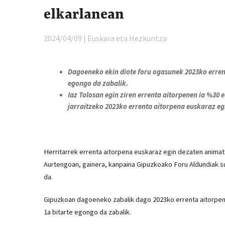
elkarlanean
2024/04/09 | Euskara eta Hezkuntza
Dagoeneko ekin diote foru ogasunek 2023ko errent
egongo da zabalik.
Iaz Tolosan egin ziren errenta aitorpenen ia %30 e
jarraitzeko 2023ko errenta aitorpena euskaraz egi
Herritarrek errenta aitorpena euskaraz egin dezaten anima
Aurtengoan, gainera, kanpaina Gipuzkoako Foru Aldundiak s
da.
Gipuzkoan dagoeneko zabalik dago 2023ko errenta aitorpena
1a bitarte egongo da zabalik.