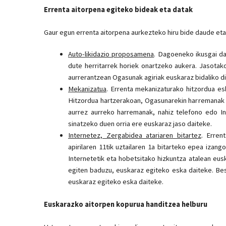
Errenta aitorpena egiteko bideak eta datak
Gaur egun errenta aitorpena aurkezteko hiru bide daude eta 
Auto-likidazio proposamena
. Dagoeneko ikusgai da
dute herritarrek horiek onartzeko aukera. Jasota
aurrerantzean Ogasunak agiriak euskaraz bidaliko di
Mekanizatua
. Errenta mekanizaturako hitzordua es
Hitzordua hartzerakoan, Ogasunarekin harremanak e
aurrez aurreko harremanak, nahiz telefono edo I
sinatzeko duen orria ere euskaraz jaso daiteke.
Internetez, Zergabidea atariaren bitartez
. Erren
apirilaren 11tik uztailaren 1a bitarteko epea izan
Internetetik eta hobetsitako hizkuntza atalean eus
egiten baduzu, euskaraz egiteko eska daiteke. Be
euskaraz egiteko eska daiteke.
Euskarazko aitorpen kopurua handitzea helburu