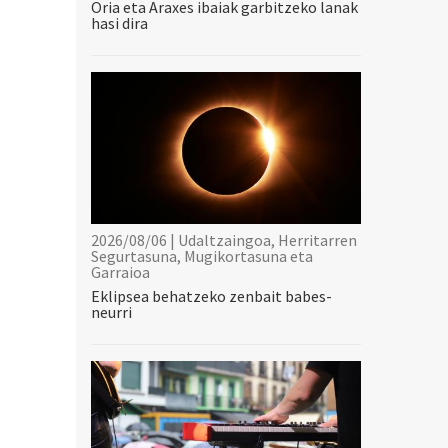
Oria eta Araxes ibaiak garbitzeko lanak
hasi dira
2026/08/06 | Udaltzaingoa, Herritarren
Segurtasuna, Mugikortasuna eta
Garraioa
Eklipsea behatzeko zenbait babes-
neurri