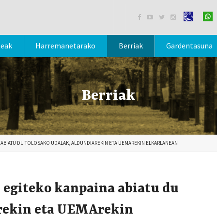




teak
Harremanetarako
Berriak
Gardentasuna
Berriak
 ABIATU DU TOLOSAKO UDALAK, ALDUNDIAREKIN ETA UEMAREKIN ELKARLANEAN
 egiteko kanpaina abiatu du
arekin eta UEMArekin