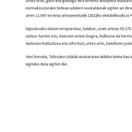
Urtez urte, gero eta gehiago dira errenta aitorpena euskara
normalizaziorako bidean udalerri euskaldunak egiten ari dire
ziren 11.047 errenta aitorpenetatik (2022ko ekitaldikoak) ia 
Gipuzkoako datuei erreparatuz, halaber, orain artean 92.17
izatea. Aurten eta, datozen urteei begira, helburua da herr
daitezen bultzatzea eta zifra hori, urtez urte, handitzen joat
Hori horrela, Tolosako Udalak euskararen aldeko keinu hau e
egiteko deia egiten die.