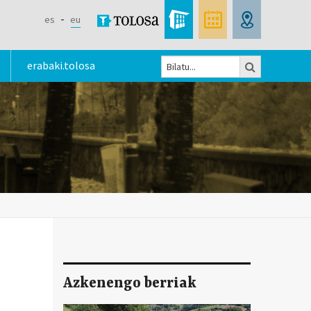
es
eu
Bilatu
erabaki.tolosa
Bilaketa
formularioa
Azkenengo berriak