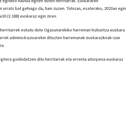
z egiteko hautua egiten duten herritarrak. Euskararen
n urrats bat gehiago da, hain zuzen. Tolosan, esaterako, 2023an egin
%30 (3.188) euskaraz egin ziren.
3 herritarrek eskatu dute Ogasunarekiko harreman hizkuntza euskara
itarrek administrazioarekin dituzten harremanak euskarazkoak izan
ea.
gitera gonbidatzen ditu herritarrak eta errenta aitorpena euskaraz