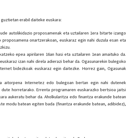
guztietan erabil daiteke euskara:
ude autolikidazio proposamenak eta uztailaren 1era bitarte izango
ko proposamena onartzerakoan, euskaraz egin nahi duzula esan eta
zkizu.
katzeko epea apirilaren 16an hasi eta uztailaren 1ean amaituko da.
uskaraz izan nahi direla adierazi behar da. Ogasunarekin bulegoko
nternet bidezkoak euskaraz egin daitezke. Horrez gain, Ogasunak
ta aitorpena Internetez edo bulegoan bertan egin nahi dutenek
go dute horretarako. Errenta programaren euskarazko bertsioa jaitsi
kara aukeratu behar da. Aholkularitza edo finantza erakunde batean
ste modu batean egiten bada (finantza erakunde batean, adibidez),