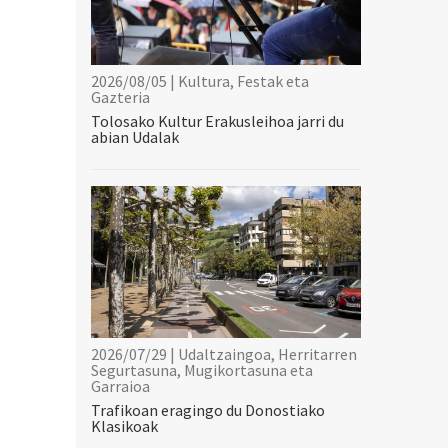
2026/08/05 | Kultura, Festak eta
Gazteria
Tolosako Kultur Erakusleihoa jarri du
abian Udalak
2026/07/29 | Udaltzaingoa, Herritarren
Segurtasuna, Mugikortasuna eta
Garraioa
Trafikoan eragingo du Donostiako
Klasikoak