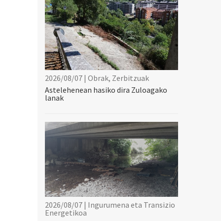
2026/08/07 | Obrak, Zerbitzuak
Astelehenean hasiko dira Zuloagako
lanak
2026/08/07 | Ingurumena eta Transizio
Energetikoa