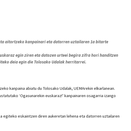
a aitortzeko kanpainari eta datorren uztailaren 1a bitarte
uskaraz egin ziren eta datozen urteei begira zifra hori handitzen
teko deia egin die Tolosako Udalak herritarrei.
tzeko kanpaina abiatu du Tolosako Udalak, UEMArekin elkarlanean.
ustatutako ‘Ogasunarekin euskaraz!’ kanpainaren osagarria izango
 egiteko eskaintzen diren aukeretan lehena eta datorren uztailaren