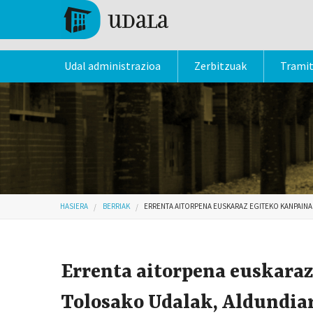
Skip to main content
Tolosa
Udal administrazioa
Zerbitzuak
Trami
Hemen zaude
HASIERA
BERRIAK
ERRENTA AITORPENA EUSKARAZ EGITEKO KANPAINA
Errenta aitorpena euskaraz
Tolosako Udalak, Aldundi