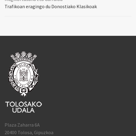
Trafikoan eragingo du Donostiako Klasikoak
Plaza Zaharra 6A
20400 Tolosa, Gipuzkoa