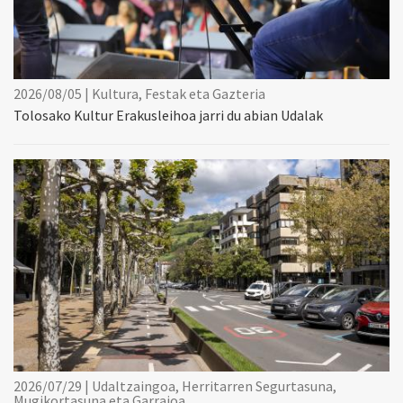
2026/08/05 | Kultura, Festak eta Gazteria
Tolosako Kultur Erakusleihoa jarri du abian Udalak
2026/07/29 | Udaltzaingoa, Herritarren Segurtasuna,
Mugikortasuna eta Garraioa