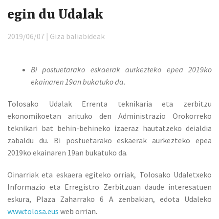
egin du Udalak
2019/06/07 | Giza baliabideak
Bi postuetarako eskaerak aurkezteko epea 2019ko
ekainaren 19an bukatuko da.
Tolosako Udalak Errenta teknikaria eta zerbitzu
ekonomikoetan arituko den Administrazio Orokorreko
teknikari bat behin-behineko izaeraz hautatzeko deialdia
zabaldu du. Bi postuetarako eskaerak aurkezteko epea
2019ko ekainaren 19an bukatuko da.
Oinarriak eta eskaera egiteko orriak, Tolosako Udaletxeko
Informazio eta Erregistro Zerbitzuan daude interesatuen
eskura, Plaza Zaharrako 6 A zenbakian, edota Udaleko
www.tolosa.eus
web orrian.