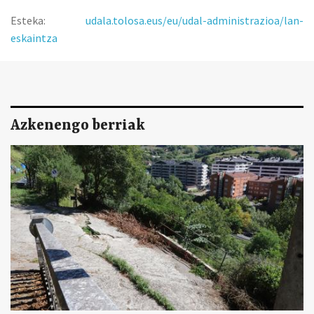
Esteka:
udala.tolosa.eus/eu/udal-administrazioa/lan-
eskaintza
Azkenengo berriak