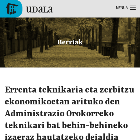
Skip to main content
MENUA
Tolosa
Berriak
Errenta teknikaria eta zerbitzu
ekonomikoetan arituko den
Administrazio Orokorreko
teknikari bat behin-behineko
izaeraz hautatzeko deialdia