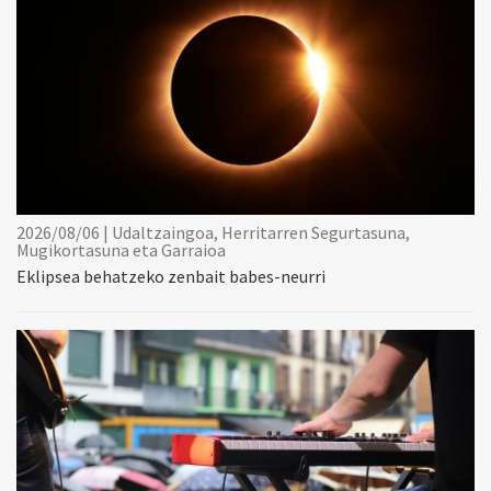
2026/08/06 | Udaltzaingoa, Herritarren Segurtasuna,
Mugikortasuna eta Garraioa
Eklipsea behatzeko zenbait babes-neurri