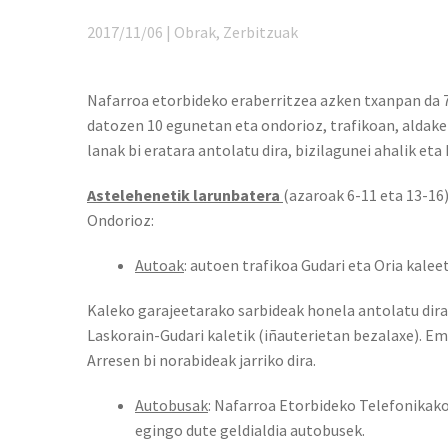
2017/11/06 | Obrak, Zerbitzuak
Nafarroa etorbideko eraberritzea azken txanpan da 7
datozen 10 egunetan eta ondorioz, trafikoan, aldake
lanak bi eratara antolatu dira, bizilagunei ahalik eta
Astelehenetik larunbatera
(azaroak 6-11 eta 13-16)
Ondorioz:
Autoak
: autoen trafikoa Gudari eta Oria kalee
Kaleko garajeetarako sarbideak honela antolatu dira:
Laskorain-Gudari kaletik (iñauterietan bezalaxe). Em
Arresen bi norabideak jarriko dira.
Autobusak
: Nafarroa Etorbideko Telefonikak
egingo dute geldialdia autobusek.