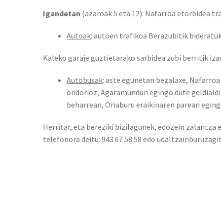
Igandetan
(azaroak 5 eta 12): Nafarroa etorbidea tra
Autoak
: autoen trafikoa Berazubitik bideratuk
Kaleko garaje guztietarako sarbidea zubi berritik iza
Autobusak
: aste egunetan bezalaxe, Nafarro
ondorioz, Agaramundun egingo dute geldialdi
beharrean, Oriaburu eraikinaren parean eging
Herritar, eta bereziki bizilagunek, edozein zalantza
telefonora deitu: 943 67 58 58 edo udaltzainburuzagi