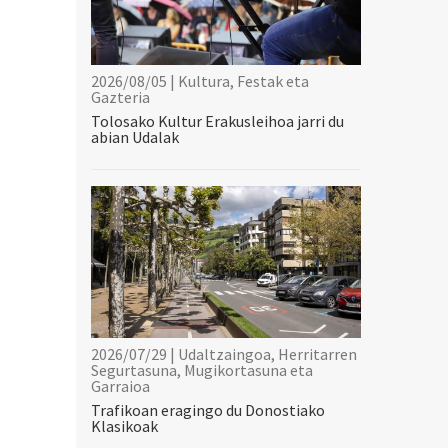
2026/08/05 | Kultura, Festak eta
Gazteria
Tolosako Kultur Erakusleihoa jarri du
abian Udalak
2026/07/29 | Udaltzaingoa, Herritarren
Segurtasuna, Mugikortasuna eta
Garraioa
Trafikoan eragingo du Donostiako
Klasikoak