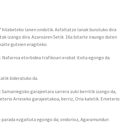
 hilabeteko lanen ondotik. Asfaltatze lanak burutuko dira
tak izango dira. Azaroaren 5etik 16a bitarte iraungo duten
 kalte gutxien eragiteko.
: Nafarroa etorbidea trafikoari erabat itxita egongo da.
tatik bideratuko da.
 Samaniegoko garajeetara sarrera zubi berritik izango da,
eterio Arreseko garajeetakoa, berriz, Oria kaletik. Emeterio
o parada ezgaituta egongo da; ondorioz, Agaramundun