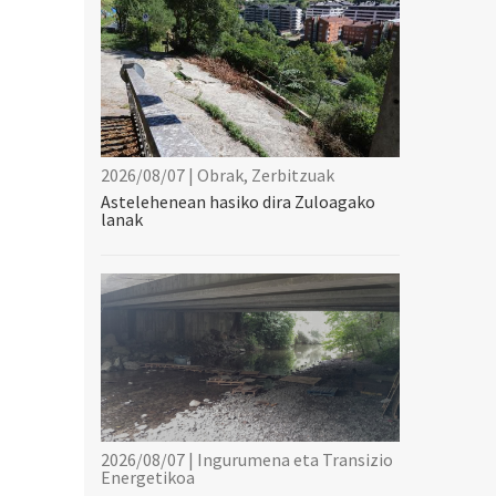
2026/08/07 | Obrak, Zerbitzuak
Astelehenean hasiko dira Zuloagako
lanak
2026/08/07 | Ingurumena eta Transizio
Energetikoa