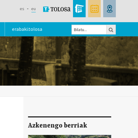
es
eu
Bilatu
erabaki.tolosa
Bilaketa
formularioa
Azkenengo berriak