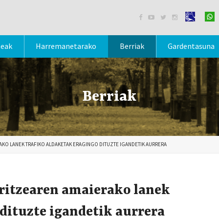




teak
Harremanetarako
Berriak
Gardentasuna
Berriak
KO LANEK TRAFIKO ALDAKETAK ERAGINGO DITUZTE IGANDETIK AURRERA
rritzearen amaierako lanek
 dituzte igandetik aurrera