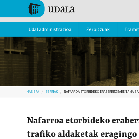
Skip to main content
Tolosa
Udal administrazioa
Zerbitzuak
Trami
Hemen zaude
HASIERA
BERRIAK
NAFARROA ETORBIDEKO ERABERRITZEAREN AMAIERA
Nafarroa etorbideko erabe
trafiko aldaketak eragingo