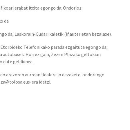
fikoari erabat itxita egongo da. Ondorioz:
o da.
ngo da, Laskorain-Gudari kaletik (iñauterietan bezalaxe).
a Etorbideko Telefonikako parada ezgaituta egongo da;
a autobusek. Horrez gain, Zezen Plazako geltokian
o dute geldiunea.
 edo arazoren aurrean Udalera jo dezakete, ondorengo
tza@tolosa.eus-era idatzi.