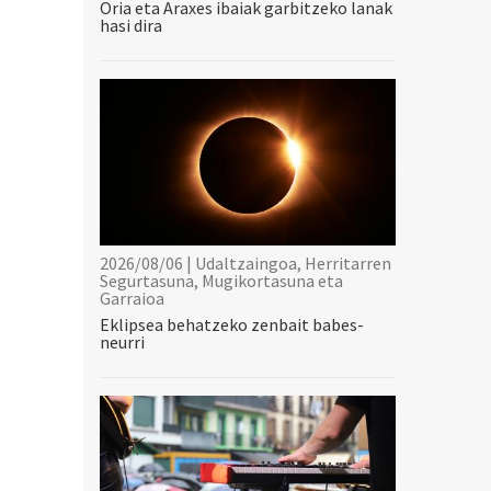
Oria eta Araxes ibaiak garbitzeko lanak
hasi dira
2026/08/06 | Udaltzaingoa, Herritarren
Segurtasuna, Mugikortasuna eta
Garraioa
Eklipsea behatzeko zenbait babes-
neurri