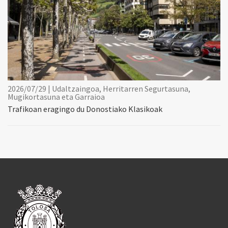
2026/07/29 | Udaltzaingoa, Herritarren Segurtasuna,
Mugikortasuna eta Garraioa
Trafikoan eragingo du Donostiako Klasikoak