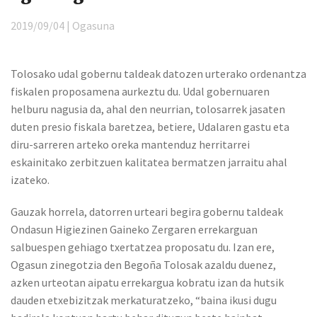
2019/09/04 | Ogasuna
Tolosako udal gobernu taldeak datozen urterako ordenantza
fiskalen proposamena aurkeztu du. Udal gobernuaren
helburu nagusia da, ahal den neurrian, tolosarrek jasaten
duten presio fiskala baretzea, betiere, Udalaren gastu eta
diru-sarreren arteko oreka mantenduz herritarrei
eskainitako zerbitzuen kalitatea bermatzen jarraitu ahal
izateko.
Gauzak horrela, datorren urteari begira gobernu taldeak
Ondasun Higiezinen Gaineko Zergaren errekarguan
salbuespen gehiago txertatzea proposatu du. Izan ere,
Ogasun zinegotzia den Begoña Tolosak azaldu duenez,
azken urteotan aipatu errekargua kobratu izan da hutsik
dauden etxebizitzak merkaturatzeko, “baina ikusi dugu