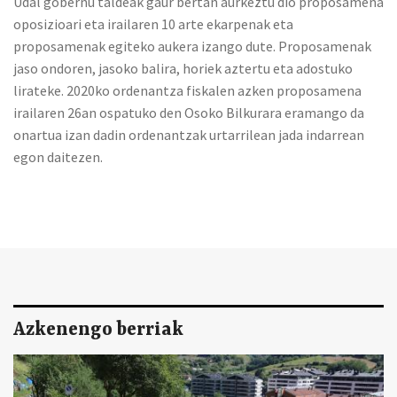
Udal gobernu taldeak gaur bertan aurkeztu dio proposamena
oposizioari eta irailaren 10 arte ekarpenak eta
proposamenak egiteko aukera izango dute. Proposamenak
jaso ondoren, jasoko balira, horiek aztertu eta adostuko
lirateke. 2020ko ordenantza fiskalen azken proposamena
irailaren 26an ospatuko den Osoko Bilkurara eramango da
onartua izan dadin ordenantzak urtarrilean jada indarrean
egon daitezen.
Azkenengo berriak