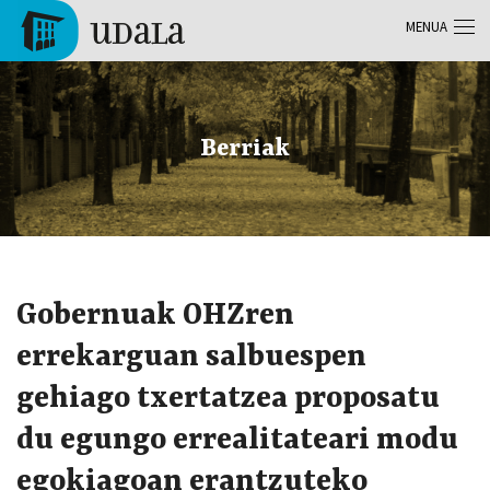
Skip to main content
MENUA
Tolosa
Berriak
Gobernuak OHZren
errekarguan salbuespen
gehiago txertatzea proposatu
du egungo errealitateari modu
egokiagoan erantzuteko