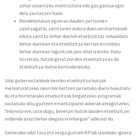
zehar oinarrizko elektrizitate edo gas gastua egin
dela ziurtatzen bada.
Mendekotasun egoeran dauden pertsonen
zaintzagatik, zaintzaren ardura duen senitartekoak
edota zaintza behar duenak etxebizitzaz lekualdatu
behar duenean eta etxebizitza berrian erroldatu
behar duenean laguntzak jaso ahal izateko. Kasu
horretan, hutsik geratzen den etxebizitza ez da
etxebizitza-hutsa kontsideratuko.
Udal gobernu taldeak herriko etxebizitza hutsak
merkaturatzeko neurriak hartzen jarraituko duela baieztatu
du eta horretarako etxebizitzak birgaitzeko programak
sustatuko ditu gazteen emantzipazio aukerak areagotzeko,
“edonola ere, uste dugu, benetan hutsik dauden etxebizitzei
ordaindu arazi behar diegula errekargua” adierazi du.
Gainerako udal tasa eta zerga guztiek KPIak izandako igoera