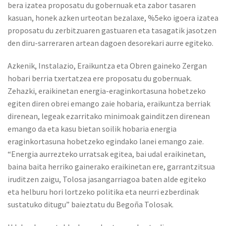
bera izatea proposatu du gobernuak eta zabor tasaren
kasuan, honek azken urteotan bezalaxe, %5eko igoera izatea
proposatu du zerbitzuaren gastuaren eta tasagatik jasotzen
den diru-sarreraren artean dagoen desorekari aurre egiteko.
Azkenik, Instalazio, Eraikuntza eta Obren gaineko Zergan
hobari berria txertatzea ere proposatu du gobernuak.
Zehazki, eraikinetan energia-eraginkortasuna hobetzeko
egiten diren obrei emango zaie hobaria, eraikuntza berriak
direnean, legeak ezarritako minimoak gainditzen direnean
emango da eta kasu bietan soilik hobaria energia
eraginkortasuna hobetzeko egindako lanei emango zaie.
“Energia aurrezteko urratsak egitea, bai udal eraikinetan,
baina baita herriko gainerako eraikinetan ere, garrantzitsua
iruditzen zaigu, Tolosa jasangarriagoa baten alde egiteko
eta helburu hori lortzeko politika eta neurri ezberdinak
sustatuko ditugu” baieztatu du Begoña Tolosak.