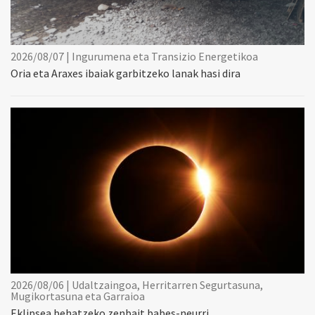
2026/08/07 | Ingurumena eta Transizio Energetikoa
Oria eta Araxes ibaiak garbitzeko lanak hasi dira
2026/08/06 | Udaltzaingoa, Herritarren Segurtasuna,
Mugikortasuna eta Garraioa
Eklipsea behatzeko zenbait babes-neurri