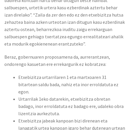
badirela kontuan hartu behar ditugun beste hainbat
salbuespen, urtetik urtera kasu ezberdinak aztertu behar
izan direlako”. “Zaila da zer den edo ez den etxebizitza hutsa
zehaztea baina azken urteotan izan ditugun kasu ezberdinak
aztertu ostean, beharrezkoa iruditu zaigu errekarguan
salbuespen gehiago txertatzea egungo errealitateari ahalik
eta modurik egokienenean erantzuteko”.
Beraz, gobernuaren proposamena da, aurrerantzean,
ondorengo kasuetan ere errekargurik ez kobratzea:
Etxebizitza urtarrilaren 1 eta martxoaren 31
bitartean saldu bada, nahiz eta inor erroldatuta ez
egon.
Urtarrilak 1eko datarekin, etxebizitza obretan
badago, inor erroldatuta ez badago ere, udaleko obra
lizentzia aurkeztuta.
Etxebizitza jabeak kanpoan bizi direnean eta
lanagatik urtea kanpoan igaro behar dutenean urtean