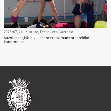
2026/07/24 | Kultura, Festak eta Gazteria
Auzolandegiak: bizikidetza eta komunitatearekiko
konpromisoa