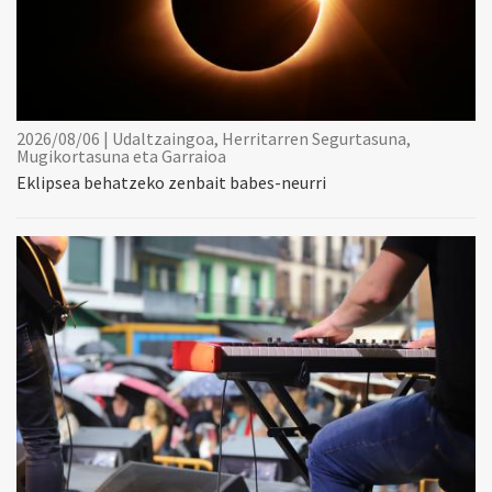
2026/08/06 | Udaltzaingoa, Herritarren Segurtasuna,
Mugikortasuna eta Garraioa
Eklipsea behatzeko zenbait babes-neurri