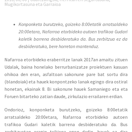
Mugikortasuna eta Garraioa
Konponketa burutzeko, goizeko 8:00etatik arratsaldeko
20:00etara, Nafarroa etorbideko autoen trafikoa Gudari
kaletik barrena desbideratuko da. Bus zerbitzua ez da
desbideratuko, bere horretan mantenduz.
Nafarroa etorbideko eraberritze lanak 2017an amaitu zituen
Udalak, baina honelako berrurbanizatze proiektuen kasuan
ohikoa den eran, asfaltoan sakonune pare bat sortu dira
(blandoiak) eta hauek konpontzeko lanak egingo dira ostiral
honetan, ekainak 8. Bi sakonune hauek Samaniego eta eta
Foruen bitarteko zatian daude, zirkulazio errailaren erdian.
Ondorioz, konponketa burutzeko, goizeko 8:00etatik
arratsaldeko 20:00etara, Nafarroa etorbideko autoen
trafikoa Gudari kaletik barrena desbideratuko da. Bus
zerbitzuetan eragin txikiena egon dadin, hauek ez dira