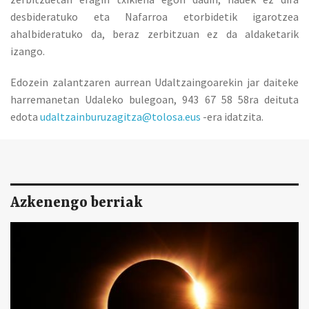
desbideratuko eta Nafarroa etorbidetik igarotzea
ahalbideratuko da, beraz zerbitzuan ez da aldaketarik
izango.
Edozein zalantzaren aurrean Udaltzaingoarekin jar daiteke
harremanetan Udaleko bulegoan, 943 67 58 58ra deituta
edota
udaltzainburuzagitza@tolosa.eus
-era idatzita.
Azkenengo berriak