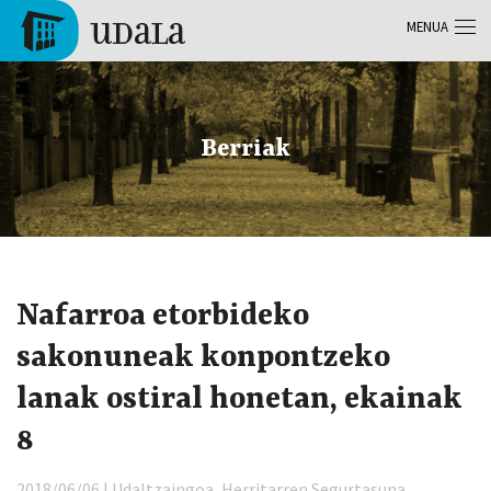
Skip to main content
MENUA
Tolosa
Berriak
Nafarroa etorbideko
sakonuneak konpontzeko
lanak ostiral honetan, ekainak
8
2018/06/06 | Udaltzaingoa, Herritarren Segurtasuna,