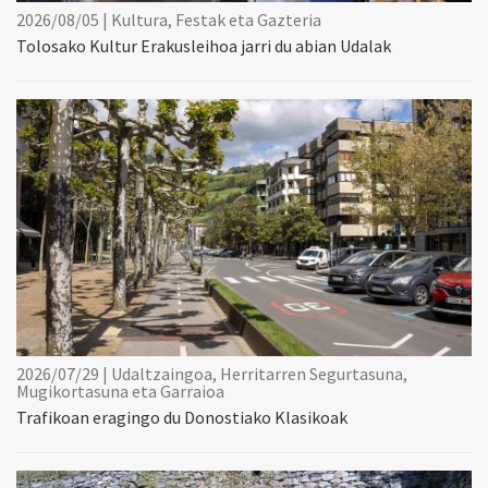
2026/08/05 | Kultura, Festak eta Gazteria
Tolosako Kultur Erakusleihoa jarri du abian Udalak
2026/07/29 | Udaltzaingoa, Herritarren Segurtasuna,
Mugikortasuna eta Garraioa
Trafikoan eragingo du Donostiako Klasikoak