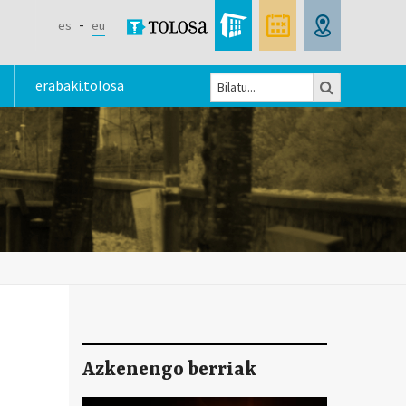
es
eu
Bilatu
erabaki.tolosa
Bilaketa
formularioa
Azkenengo berriak