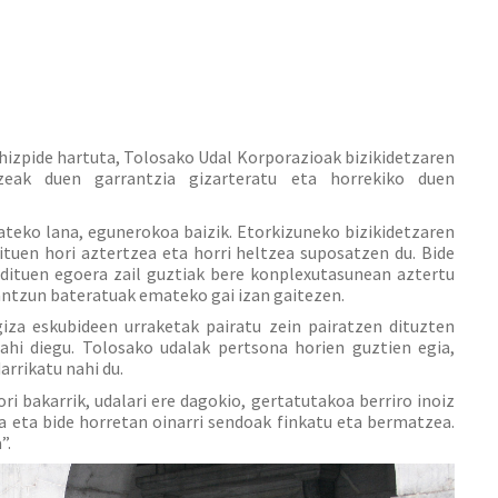
hizpide hartuta, Tolosako Udal Korporazioak bizikidetzaren
zeak duen garrantzia gizarteratu eta horrekiko duen
ateko lana, egunerokoa baizik. Etorkizuneko bizikidetzaren
ituen hori aztertzea eta horri heltzea suposatzen du. Bide
i dituen egoera zail guztiak bere konplexutasunean aztertu
rantzun bateratuak emateko gai izan gaitezen.
giza eskubideen urraketak pairatu zein pairatzen dituzten
ahi diegu. Tolosako udalak pertsona horien guztien egia,
arrikatu nahi du.
ri bakarrik, udalari ere dagokio, gertatutakoa berriro inoiz
a eta bide horretan oinarri sendoak finkatu eta bermatzea.
”.