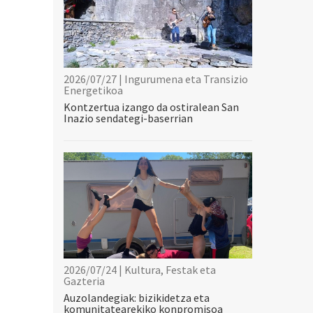
2026/07/27 | Ingurumena eta Transizio
Energetikoa
Kontzertua izango da ostiralean San
Inazio sendategi-baserrian
2026/07/24 | Kultura, Festak eta
Gazteria
Auzolandegiak: bizikidetza eta
komunitatearekiko konpromisoa