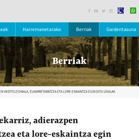




teak
Harremanetarako
Berriak
Gardentasuna
Berriak
 INSTITUZIONALA, ELKARRETARATZEA ETA LORE-ESKAINTZA EGIN DITU UDALAK
karriz, adierazpen
tzea eta lore-eskaintza egin