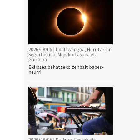
2026/08/06 | Udaltzaingoa, Herritarren
Segurtasuna, Mugikortasuna eta
Garraioa
Eklipsea behatzeko zenbait babes-
neurri
2026/08/05 | Kultura, Festak eta