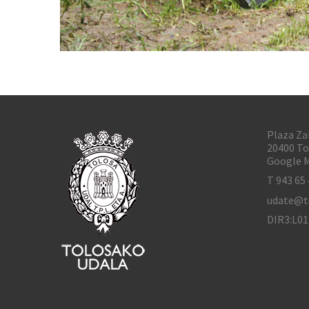
Plaza Za
20400 To
Google M
T 943 65 
udate@t
DIR3:L0