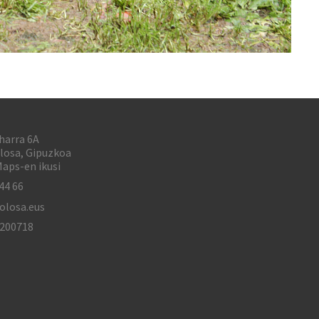
harra 6A
losa, Gipuzkoa
aps-en ikusi
44 66
olosa.eus
1200718