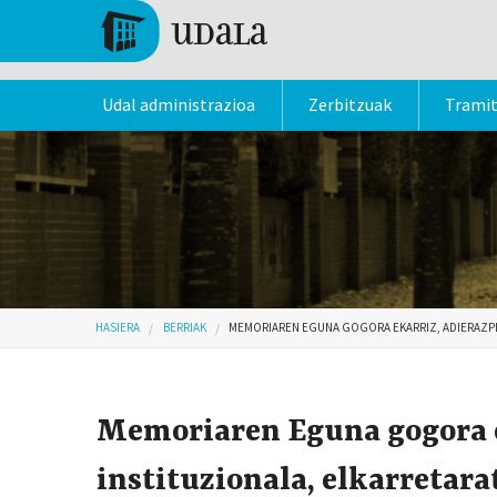
Skip to main content
Tolosa
Udal administrazioa
Zerbitzuak
Trami
Hemen zaude
HASIERA
BERRIAK
MEMORIAREN EGUNA GOGORA EKARRIZ, ADIERAZPEN
Memoriaren Eguna gogora e
instituzionala, elkarretara