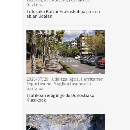
Gazteria
Tolosako Kultur Erakusleihoa jarri du
abian Udalak
2026/07/29 | Udaltzaingoa, Herritarren
Segurtasuna, Mugikortasuna eta
Garraioa
Trafikoan eragingo du Donostiako
Klasikoak