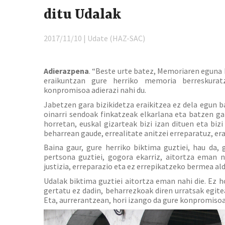
ditu Udalak
2017/11/10 | Udate (HAZ-SAC)
Adierazpena
. “Beste urte batez, Memoriaren eguna 
eraikuntzan gure herriko memoria berreskurat
konpromisoa adierazi nahi du.
Jabetzen gara bizikidetza eraikitzea ez dela egun b
oinarri sendoak finkatzeak elkarlana eta batzen ga
horretan, euskal gizarteak bizi izan dituen eta biz
beharrean gaude, errealitate anitzei erreparatuz, e
Baina gaur, gure herriko biktima guztiei, hau da, 
pertsona guztiei, gogora ekarriz, aitortza eman n
justizia, erreparazio eta ez errepikatzeko bermea ald
Udalak biktima guztiei aitortza eman nahi die. Ez ho
gertatu ez dadin, beharrezkoak diren urratsak egite
Eta, aurrerantzean, hori izango da gure konpromisoa