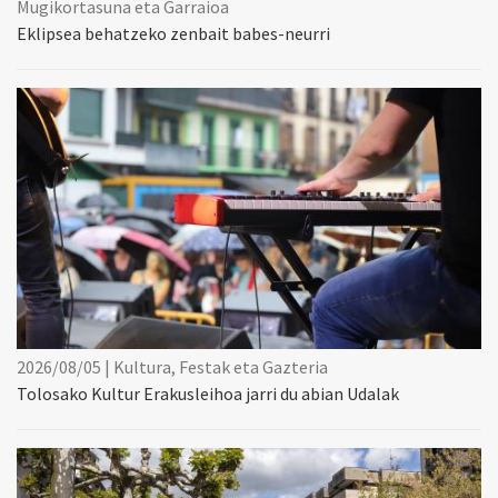
Mugikortasuna eta Garraioa
Eklipsea behatzeko zenbait babes-neurri
2026/08/05 | Kultura, Festak eta Gazteria
Tolosako Kultur Erakusleihoa jarri du abian Udalak