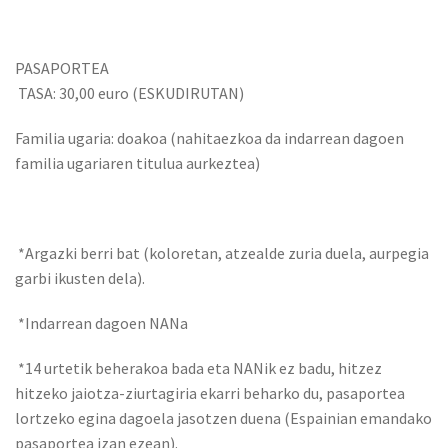
PASAPORTEA
TASA: 30,00 euro (ESKUDIRUTAN)
Familia ugaria: doakoa (nahitaezkoa da indarrean dagoen
familia ugariaren titulua aurkeztea)
*Argazki berri bat (koloretan, atzealde zuria duela, aurpegia
garbi ikusten dela).
*Indarrean dagoen NANa
*14 urtetik beherakoa bada eta NANik ez badu, hitzez
hitzeko jaiotza-ziurtagiria ekarri beharko du, pasaportea
lortzeko egina dagoela jasotzen duena (Espainian emandako
pasaportea izan ezean).