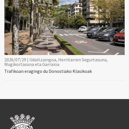
2026/07/29 | Udaltzaingoa, Herritarren Segurtasuna,
Mugikortasuna eta Garraioa
Trafikoan eragingo du Donostiako Klasikoak