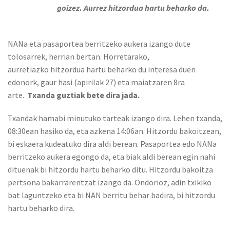
goizez. Aurrez hitzordua hartu beharko da.
NANa eta pasaportea berritzeko aukera izango dute
tolosarrek, herrian bertan. Horretarako,
aurretiazko hitzordua hartu beharko du interesa duen
edonork, gaur hasi (apirilak 27) eta maiatzaren 8ra
arte.
Txanda guztiak bete dira jada.
Txandak hamabi minutuko tarteak izango dira. Lehen txanda,
08:30ean hasiko da, eta azkena 14:06an. Hitzordu bakoitzean,
bi eskaera kudeatuko dira aldi berean. Pasaportea edo NANa
berritzeko aukera egongo da, eta biak aldi berean egin nahi
dituenak bi hitzordu hartu beharko ditu. Hitzordu bakoitza
pertsona bakarrarentzat izango da. Ondorioz, adin txikiko
bat laguntzeko eta bi NAN berritu behar badira, bi hitzordu
hartu beharko dira.