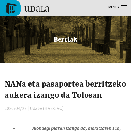
Skip to main content
MENUA
Tolosa
Berriak
NANa eta pasaportea berritzeko
aukera izango da Tolosan
2026/04/27 | Udate (HAZ-SAC)
Alonde
gi pl
aza
n izango da, maiatzaren 11n
,