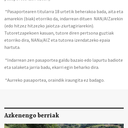
*Pasaportearen titularra 18 urtetik beherakoa bada, aita eta
amarekin (biak) etorriko da, indarrean dituen NAN/AIZarekin
(edo hitzez hitzezko jaiotza-ziurtagiriarekin).
Tutoretzapekoen kasuan, tutore diren pertsona guztiak
etorriko dira, NANa/AIZ eta tutorea izendatzeko epaia
hartuta.
*Indarrean zen pasaportea galdu bazaio edo lapurtu badiote
eta salaketa jarria badu, ekarri egin beharko dira.
*Aurreko pasaportea, oraindik iraungita ez badago.
Azkenengo berriak