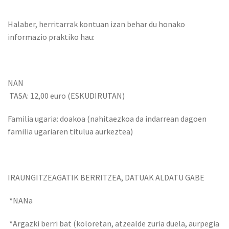
Halaber, herritarrak kontuan izan behar du honako
informazio praktiko hau:
NAN
TASA: 12,00 euro (ESKUDIRUTAN)
Familia ugaria: doakoa (nahitaezkoa da indarrean dagoen
familia ugariaren titulua aurkeztea)
IRAUNGITZEAGATIK BERRITZEA, DATUAK ALDATU GABE
*NANa
*Argazki berri bat (koloretan, atzealde zuria duela, aurpegia