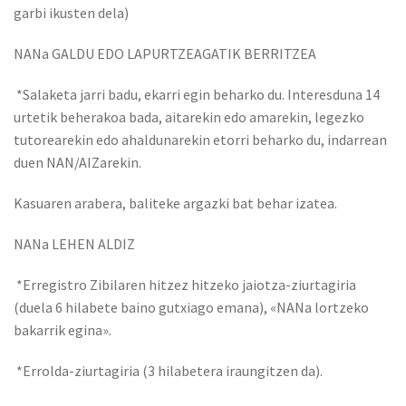
garbi ikusten dela)
NANa GALDU EDO LAPURTZEAGATIK BERRITZEA
*Salaketa jarri badu, ekarri egin beharko du. Interesduna 14
urtetik beherakoa bada, aitarekin edo amarekin, legezko
tutorearekin edo ahaldunarekin etorri beharko du, indarrean
duen NAN/AIZarekin.
Kasuaren arabera, baliteke argazki bat behar izatea.
NANa LEHEN ALDIZ
*Erregistro Zibilaren hitzez hitzeko jaiotza-ziurtagiria
(duela 6 hilabete baino gutxiago emana), «NANa lortzeko
bakarrik egina».
*Errolda-ziurtagiria (3 hilabetera iraungitzen da).