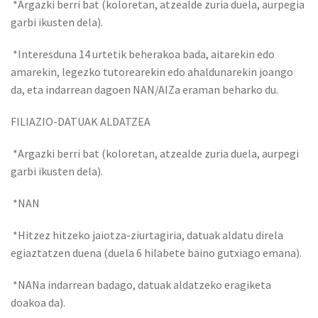
*Argazki berri bat (koloretan, atzealde zuria duela, aurpegia
garbi ikusten dela).
*Interesduna 14 urtetik beherakoa bada, aitarekin edo
amarekin, legezko tutorearekin edo ahaldunarekin joango
da, eta indarrean dagoen NAN/AIZa eraman beharko du.
FILIAZIO-DATUAK ALDATZEA
*Argazki berri bat (koloretan, atzealde zuria duela, aurpegi
garbi ikusten dela).
*NAN
*Hitzez hitzeko jaiotza-ziurtagiria, datuak aldatu direla
egiaztatzen duena (duela 6 hilabete baino gutxiago emana).
*NANa indarrean badago, datuak aldatzeko eragiketa
doakoa da).