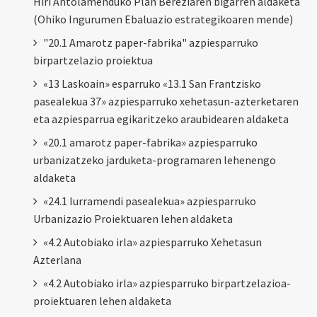
Hiri Antolamenduko Plan Bereziaren bigarren aldaketa
(Ohiko Ingurumen Ebaluazio estrategikoaren mende)
"20.1 Amarotz paper-fabrika" azpiesparruko
birpartzelazio proiektua
«13 Laskoain» esparruko «13.1 San Frantzisko
pasealekua 37» azpiesparruko xehetasun-azterketaren
eta azpiesparrua egikaritzeko araubidearen aldaketa
«20.1 amarotz paper-fabrika» azpiesparruko
urbanizatzeko jarduketa-programaren lehenengo
aldaketa
«24.1 Iurramendi pasealekua» azpiesparruko
Urbanizazio Proiektuaren lehen aldaketa
«4.2 Autobiako irla» azpiesparruko Xehetasun
Azterlana
«4.2 Autobiako irla» azpiesparruko birpartzelazioa-
proiektuaren lehen aldaketa