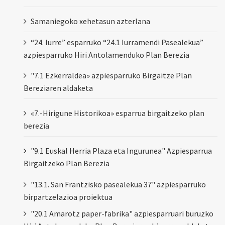
Samaniegoko xehetasun azterlana
“24. Iurre” esparruko “24.1 Iurramendi Pasealekua”
azpiesparruko Hiri Antolamenduko Plan Berezia
"7.1 Ezkerraldea» azpiesparruko Birgaitze Plan
Bereziaren aldaketa
«7.-Hirigune Historikoa» esparrua birgaitzeko plan
berezia
"9.1 Euskal Herria Plaza eta Ingurunea" Azpiesparrua
Birgaitzeko Plan Berezia
"13.1. San Frantzisko pasealekua 37" azpiesparruko
birpartzelazioa proiektua
"20.1 Amarotz paper-fabrika" azpiesparruari buruzko