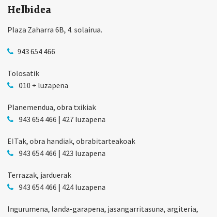
Helbidea
Plaza Zaharra 6B, 4. solairua.
943 654 466
Tolosatik
010 + luzapena
Planemendua, obra txikiak
943 654 466 | 427 luzapena
EITak, obra handiak, obrabitarteakoak
943 654 466 | 423 luzapena
Terrazak, jarduerak
943 654 466 | 424 luzapena
Ingurumena, landa-garapena, jasangarritasuna, argiteria,