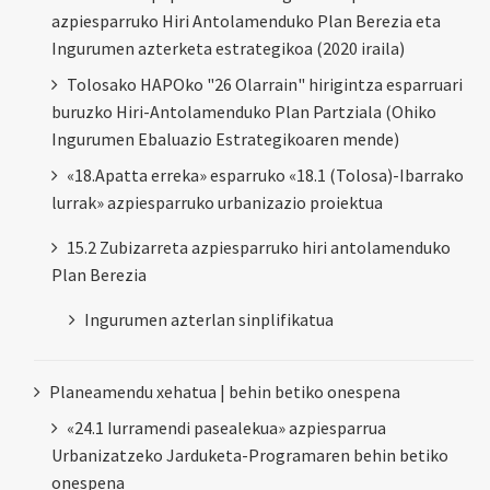
azpiesparruko Hiri Antolamenduko Plan Berezia eta
Ingurumen azterketa estrategikoa (2020 iraila)
Tolosako HAPOko "26 Olarrain" hirigintza esparruari
buruzko Hiri-Antolamenduko Plan Partziala (Ohiko
Ingurumen Ebaluazio Estrategikoaren mende)
«18.Apatta erreka» esparruko «18.1 (Tolosa)-Ibarrako
lurrak» azpiesparruko urbanizazio proiektua
15.2 Zubizarreta azpiesparruko hiri antolamenduko
Plan Berezia
Ingurumen azterlan sinplifikatua
Planeamendu xehatua | behin betiko onespena
«24.1 Iurramendi pasealekua» azpiesparrua
Urbanizatzeko Jarduketa-Programaren behin betiko
onespena