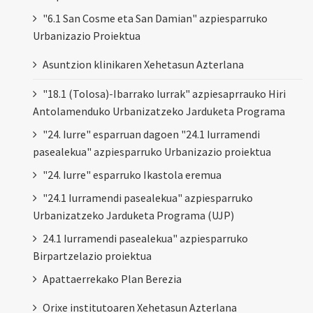
"6.1 San Cosme eta San Damian" azpiesparruko
Urbanizazio Proiektua
Asuntzion klinikaren Xehetasun Azterlana
"18.1 (Tolosa)-Ibarrako lurrak" azpiesaprrauko Hiri
Antolamenduko Urbanizatzeko Jarduketa Programa
"24. Iurre" esparruan dagoen "24.1 Iurramendi
pasealekua" azpiesparruko Urbanizazio proiektua
"24. Iurre" esparruko Ikastola eremua
"24.1 Iurramendi pasealekua" azpiesparruko
Urbanizatzeko Jarduketa Programa (UJP)
24.1 Iurramendi pasealekua" azpiesparruko
Birpartzelazio proiektua
Apattaerrekako Plan Berezia
Orixe institutoaren Xehetasun Azterlana