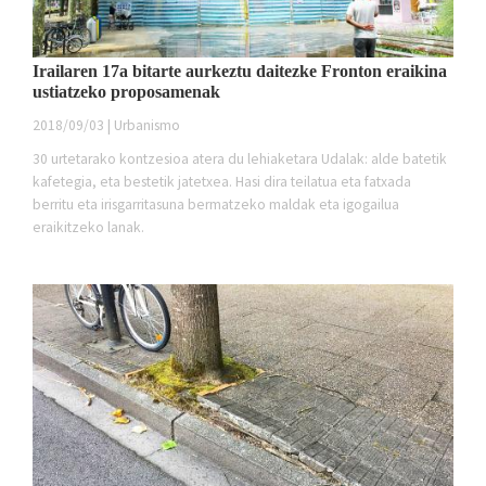
Irailaren 17a bitarte aurkeztu daitezke Fronton eraikina
ustiatzeko proposamenak
2018/09/03 | Urbanismo
30 urtetarako kontzesioa atera du lehiaketara Udalak: alde batetik
kafetegia, eta bestetik jatetxea. Hasi dira teilatua eta fatxada
berritu eta irisgarritasuna bermatzeko maldak eta igogailua
eraikitzeko lanak.