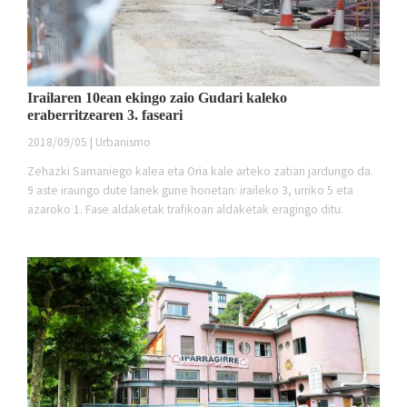
Irailaren 10ean ekingo zaio Gudari kaleko
eraberritzearen 3. faseari
2018/09/05 | Urbanismo
Zehazki Samaniego kalea eta Oria kale arteko zatian jardungo da.
9 aste iraungo dute lanek gune honetan: iraileko 3, urriko 5 eta
azaroko 1. Fase aldaketak trafikoan aldaketak eragingo ditu.