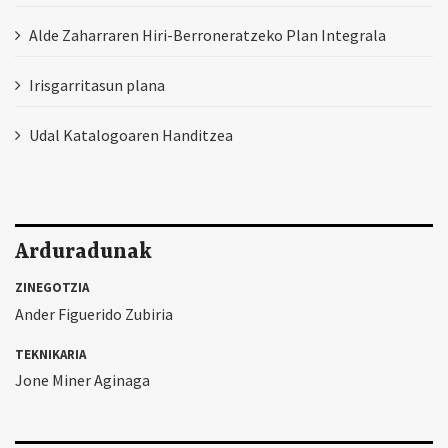
Alde Zaharraren Hiri-Berroneratzeko Plan Integrala
Irisgarritasun plana
Udal Katalogoaren Handitzea
Arduradunak
ZINEGOTZIA
Ander Figuerido Zubiria
TEKNIKARIA
Jone Miner Aginaga