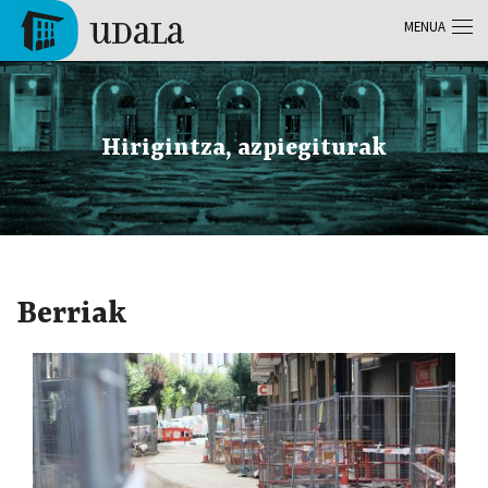
Skip to main content
MENUA
Tolosa
Hirigintza, azpiegiturak
Berriak