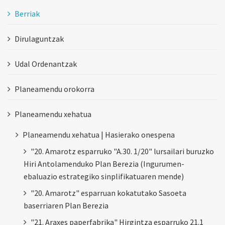
Berriak
Dirulaguntzak
Udal Ordenantzak
Planeamendu orokorra
Planeamendu xehatua
Planeamendu xehatua | Hasierako onespena
"20. Amarotz esparruko "A.30. 1/20" lursailari buruzko
Hiri Antolamenduko Plan Berezia (Ingurumen-
ebaluazio estrategiko sinplifikatuaren mende)
"20. Amarotz" esparruan kokatutako Sasoeta
baserriaren Plan Berezia
"21. Araxes paperfabrika" Hirgintza esparruko 21.1