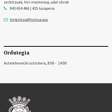
zerbitzuak, hiri-mantenua, udal obrak
943 654 466 | 425 luzapena
hirigintza@tolosa.eus
Ordutegia
Astelehenetik ostiralera, 8:00 - 14:00