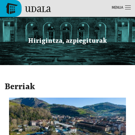
Skip to main content
MENUA
Tolosa
Hirigintza, azpiegiturak
Berriak