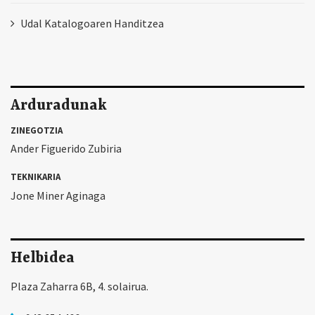
Udal Katalogoaren Handitzea
Arduradunak
ZINEGOTZIA
Ander Figuerido Zubiria
TEKNIKARIA
Jone Miner Aginaga
Helbidea
Plaza Zaharra 6B, 4. solairua.