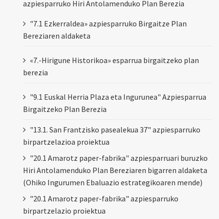
azpiesparruko Hiri Antolamenduko Plan Berezia
"7.1 Ezkerraldea» azpiesparruko Birgaitze Plan
Bereziaren aldaketa
«7.-Hirigune Historikoa» esparrua birgaitzeko plan
berezia
"9.1 Euskal Herria Plaza eta Ingurunea" Azpiesparrua
Birgaitzeko Plan Berezia
"13.1. San Frantzisko pasealekua 37" azpiesparruko
birpartzelazioa proiektua
"20.1 Amarotz paper-fabrika" azpiesparruari buruzko
Hiri Antolamenduko Plan Bereziaren bigarren aldaketa
(Ohiko Ingurumen Ebaluazio estrategikoaren mende)
"20.1 Amarotz paper-fabrika" azpiesparruko
birpartzelazio proiektua