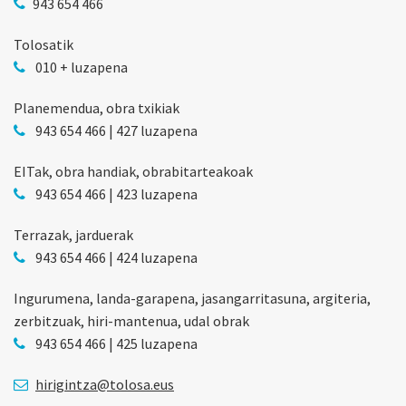
943 654 466
Tolosatik
010 + luzapena
Planemendua, obra txikiak
943 654 466 | 427 luzapena
EITak, obra handiak, obrabitarteakoak
943 654 466 | 423 luzapena
Terrazak, jarduerak
943 654 466 | 424 luzapena
Ingurumena, landa-garapena, jasangarritasuna, argiteria,
zerbitzuak, hiri-mantenua, udal obrak
943 654 466 | 425 luzapena
hirigintza@tolosa.eus