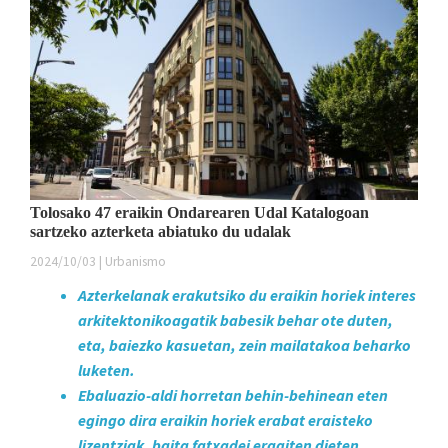
Tolosako 47 eraikin Ondarearen Udal Katalogoan
sartzeko azterketa abiatuko du udalak
2024/10/03 | Urbanismo
Azterkelanak erakutsiko du eraikin horiek interes
arkitektonikoagatik babesik behar ote duten,
eta, baiezko kasuetan, zein mailatakoa beharko
luketen.
Ebaluazio-aldi horretan behin-behinean eten
egingo dira eraikin horiek erabat eraisteko
lizentziak, baita fatxadei eragiten dieten