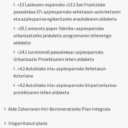
«13 Laskoain» esparruko «13.1 San Frantzisko
pasealekua 37» azpiesparruko xehetasun-azterketaren
eta azpiesparrua egikaritzeko araubidearen aldaketa
«20.1 amarotz paper-fabrika» azpiesparruko
urbanizatzeko jarduketa-programaren lehenengo
aldaketa
«24.1 Iurramendi pasealekua» azpiesparruko
Urbanizazio Proiektuaren lehen aldaketa
«4.2 Autobiako irla» azpiesparruko Xehetasun
Azterlana
«4.2 Autobiako irla» azpiesparruko birpartzelazioa-
proiektuaren lehen aldaketa
Alde Zaharraren Hiri-Berroneratzeko Plan Integrala
Irisgarritasun plana