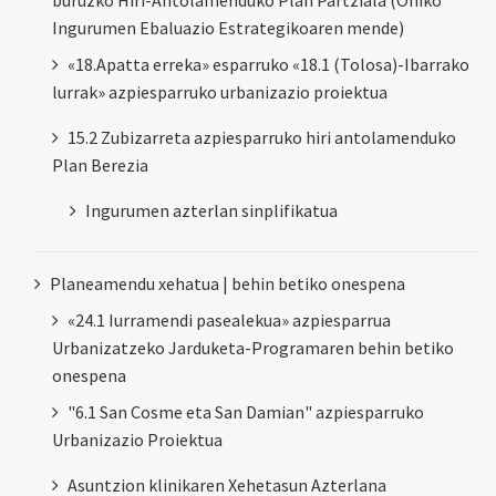
Ingurumen Ebaluazio Estrategikoaren mende)
«18.Apatta erreka» esparruko «18.1 (Tolosa)-Ibarrako
lurrak» azpiesparruko urbanizazio proiektua
15.2 Zubizarreta azpiesparruko hiri antolamenduko
Plan Berezia
Ingurumen azterlan sinplifikatua
Planeamendu xehatua | behin betiko onespena
«24.1 Iurramendi pasealekua» azpiesparrua
Urbanizatzeko Jarduketa-Programaren behin betiko
onespena
"6.1 San Cosme eta San Damian" azpiesparruko
Urbanizazio Proiektua
Asuntzion klinikaren Xehetasun Azterlana