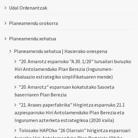
Udal Ordenantzak
Planeamendu orokorra
Planeamendu xehatua
Planeamendu xehatua | Hasierako onespena
"20. Amarotz esparruko "A.30. 1/20" lursailari buruzko
Hiri Antolamenduko Plan Berezia (Ingurumen-
ebaluazio estrategiko sinplifikatuaren mende)
"20. Amarotz" esparruan kokatutako Sasoeta
baserriaren Plan Berezia
"21. Araxes paperfabrika" Hirgintza esparruko 21.1
azpiesparruko Hiri Antolamenduko Plan Berezia eta
Ingurumen azterketa estrategikoa (2020 iraila)
Tolosako HAPOko "26 Olarrain" hirigintza esparruari
buruzko Hiri-Antolamenduko Plan Partziala (Ohiko