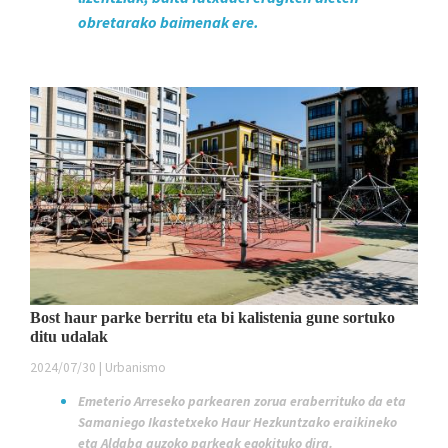
obretarako baimenak ere.
Bost haur parke berritu eta bi kalistenia gune sortuko
ditu udalak
2024/07/30 | Urbanismo
Emeterio Arreseko parkearen zorua eraberrituko da eta
Samaniego Ikastetxeko Haur Hezkuntzako eraikineko
eta Aldaba auzoko parkeak egokituko dira.