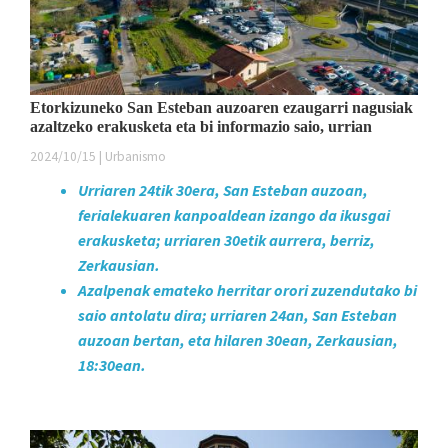
Etorkizuneko San Esteban auzoaren ezaugarri nagusiak
azaltzeko erakusketa eta bi informazio saio, urrian
2024/10/15 | Urbanismo
Urriaren 24tik 30era, San Esteban auzoan,
ferialekuaren kanpoaldean izango da ikusgai
erakusketa; urriaren 30etik aurrera, berriz,
Zerkausian.
Azalpenak emateko herritar orori zuzendutako bi
saio antolatu dira; urriaren 24an, San Esteban
auzoan bertan, eta hilaren 30ean, Zerkausian,
18:30ean.