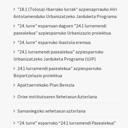
"18.1 (Tolosa)-Ibarrako lurrak" azpiesaprrauko Hiri
Antolamenduko Urbanizatzeko Jarduketa Programa
"24. Iurre" esparruan dagoen "24.1 Iurramendi
pasealekua" azpiesparruko Urbanizazio proiektua
"24. Iurre" esparruko Ikastola eremua
"24.1 Iurramendi pasealekua" azpiesparruko
Urbanizatzeko Jarduketa Programa (UJP)
24.1 Iurramendi pasealekua" azpiesparruko
Birpartzelazio proiektua
Apattaerrekako Plan Berezia
Orixe institutoaren Xehetasun Azterlana
Samaniegoko xehetasun azterlana
“24. Iurre” esparruko “24.1 Iurramendi Pasealekua”