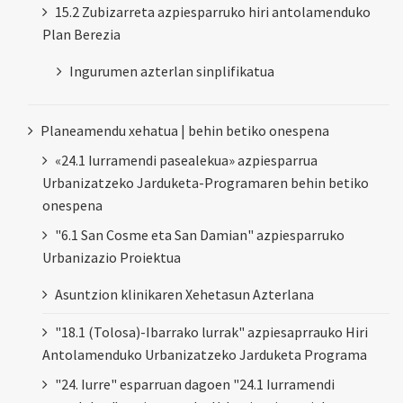
15.2 Zubizarreta azpiesparruko hiri antolamenduko
Plan Berezia
Ingurumen azterlan sinplifikatua
Planeamendu xehatua | behin betiko onespena
«24.1 Iurramendi pasealekua» azpiesparrua
Urbanizatzeko Jarduketa-Programaren behin betiko
onespena
"6.1 San Cosme eta San Damian" azpiesparruko
Urbanizazio Proiektua
Asuntzion klinikaren Xehetasun Azterlana
"18.1 (Tolosa)-Ibarrako lurrak" azpiesaprrauko Hiri
Antolamenduko Urbanizatzeko Jarduketa Programa
"24. Iurre" esparruan dagoen "24.1 Iurramendi