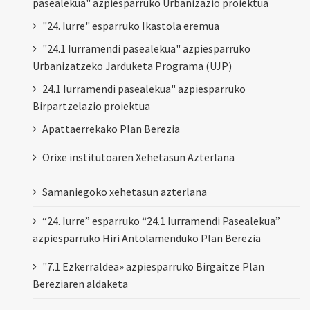
pasealekua" azpiesparruko Urbanizazio proiektua
"24. Iurre" esparruko Ikastola eremua
"24.1 Iurramendi pasealekua" azpiesparruko
Urbanizatzeko Jarduketa Programa (UJP)
24.1 Iurramendi pasealekua" azpiesparruko
Birpartzelazio proiektua
Apattaerrekako Plan Berezia
Orixe institutoaren Xehetasun Azterlana
Samaniegoko xehetasun azterlana
“24. Iurre” esparruko “24.1 Iurramendi Pasealekua”
azpiesparruko Hiri Antolamenduko Plan Berezia
"7.1 Ezkerraldea» azpiesparruko Birgaitze Plan
Bereziaren aldaketa