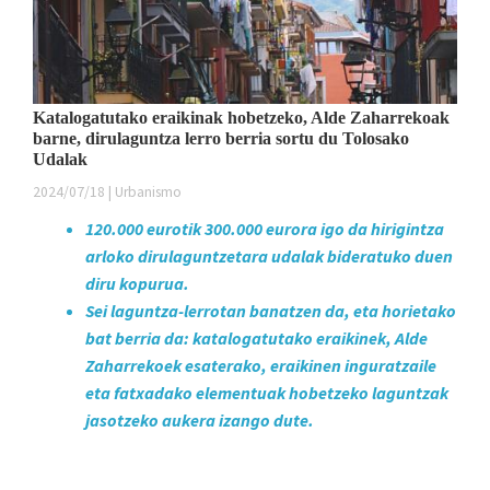
Katalogatutako eraikinak hobetzeko, Alde Zaharrekoak
barne, dirulaguntza lerro berria sortu du Tolosako
Udalak
2024/07/18 | Urbanismo
120.000 eurotik 300.000 eurora igo da hirigintza
arloko dirulaguntzetara udalak bideratuko duen
diru kopurua.
Sei laguntza-lerrotan banatzen da, eta horietako
bat berria da: katalogatutako eraikinek, Alde
Zaharrekoek esaterako, eraikinen inguratzaile
eta fatxadako elementuak hobetzeko laguntzak
jasotzeko aukera izango dute.