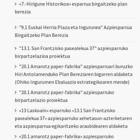
«7.-Hirigune Historikoa» esparrua birgaitzeko plan
berezia
"9.1 Euskal Herria Plaza eta Ingurunea" Azpiesparrua
Birgaitzeko Plan Berezia
"13.1. San Frantzisko pasealekua 37" azpiesparruko
birpartzelazioa proiektua
"20.1 Amarotz paper-fabrika" azpiesparruari buruzko
Hiri Antolamenduko Plan Bereziaren bigarren aldaketa
(Ohiko Ingurumen Ebaluazio estrategikoaren mende)
"20.1 Amarotz paper-fabrika" azpiesparruko
birpartzelazio proiektua
«13 Laskoain» esparruko «13.1 San Frantzisko
pasealekua 37» azpiesparruko xehetasun-azterketaren
eta azpiesparrua egikaritzeko araubidearen aldaketa
«20.1 amarotz paper-fabrika» azpiesparruko