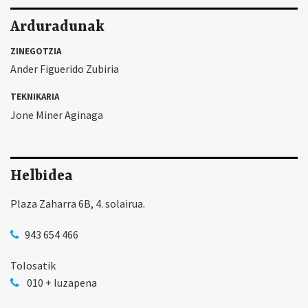
Arduradunak
ZINEGOTZIA
Ander Figuerido Zubiria
TEKNIKARIA
Jone Miner Aginaga
Helbidea
Plaza Zaharra 6B, 4. solairua.
943 654 466
Tolosatik
010 + luzapena