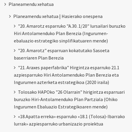
Planeamendu xehatua
Planeamendu xehatua | Hasierako onespena
"20. Amarotz esparruko "A.30. 1/20" lursailari buruzko
Hiri Antolamenduko Plan Berezia (Ingurumen-
ebaluazio estrategiko sinplifikatuaren mende)
"20. Amarotz" esparruan kokatutako Sasoeta
baserriaren Plan Berezia
"21. Araxes paperfabrika" Hirgintza esparruko 21.1
azpiesparruko Hiri Antolamenduko Plan Berezia eta
Ingurumen azterketa estrategikoa (2020 iraila)
Tolosako HAPOko "26 Olarrain" hirigintza esparruari
buruzko Hiri-Antolamenduko Plan Partziala (Ohiko
Ingurumen Ebaluazio Estrategikoaren mende)
«18.Apatta erreka» esparruko «18.1 (Tolosa)-Ibarrako
lurrak» azpiesparruko urbanizazio proiektua