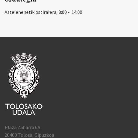
Astelehenetik ostiralera, 8:00 - 14:00
Plaza Zaharra 6A
20400 Tolosa, Gipuzkoa