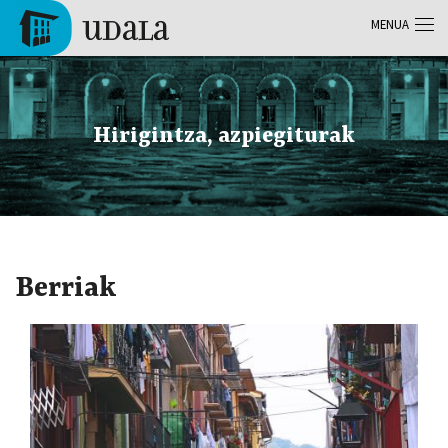
Skip to main content
MENUA
Tolosa
Hirigintza, azpiegiturak
Berriak