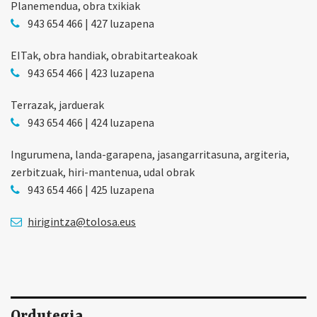
Planemendua, obra txikiak
943 654 466 | 427 luzapena
EITak, obra handiak, obrabitarteakoak
943 654 466 | 423 luzapena
Terrazak, jarduerak
943 654 466 | 424 luzapena
Ingurumena, landa-garapena, jasangarritasuna, argiteria,
zerbitzuak, hiri-mantenua, udal obrak
943 654 466 | 425 luzapena
hirigintza@tolosa.eus
Ordutegia