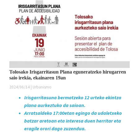
Tolosako Irisgarritasun Plana eguneratzeko hirugarren
saio irekia, ekainaren 19an
2024/06/14 | Urbanismo
Irisgarritasuna bermatzeko 12 urteko ekintza
plana aurkeztuko da saioan.
Arratsaldeko 17:00etan egingo da udaletxeko
batzar aretoan eta interesa duen herritar eta
eragile orori dago zuzendua.