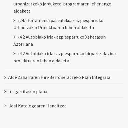
urbanizatzeko jarduketa-programaren lehenengo
aldaketa
«24.1 Iurramendi pasealekua» azpiesparruko
Urbanizazio Proiektuaren lehen aldaketa
«4.2 Autobiako irla» azpiesparruko Xehetasun
Azterlana
«4.2 Autobiako irla» azpiesparruko birpartzelazioa-
proiektuaren lehen aldaketa
Alde Zaharraren Hiri-Berroneratzeko Plan Integrala
Irisgarritasun plana
Udal Katalogoaren Handitzea