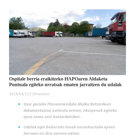
Ospitale berria eraikitzeko HAPOaren Aldaketa
Puntuala egiteko urratsak ematen jarraitzen du udalak
2024/04/12 | Urbanismo
Gaur goizeko Planeamenduko Aholku Batzordeari
dokumentazioa aurkeztu ostean, ekarpenak egiteko
epea eman zaie batzordekideei.
Udalak egin beharreko lanak aurreikusitako epeen
barruan ari dira aurrera egiten.