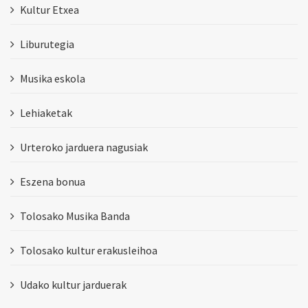
Kultur Etxea
Liburutegia
Musika eskola
Lehiaketak
Urteroko jarduera nagusiak
Eszena bonua
Tolosako Musika Banda
Tolosako kultur erakusleihoa
Udako kultur jarduerak