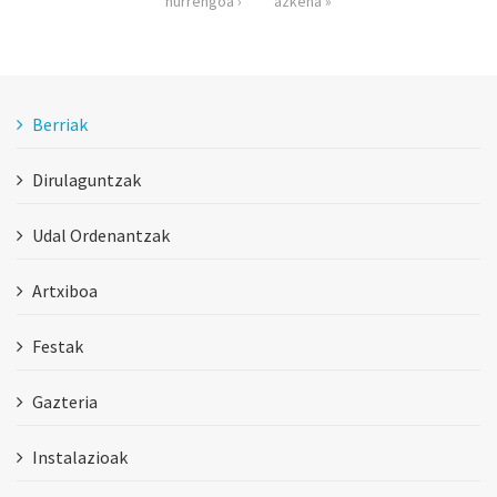
hurrengoa ›
azkena »
Berriak
Dirulaguntzak
Udal Ordenantzak
Artxiboa
Festak
Gazteria
Instalazioak