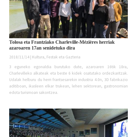
Tolosa eta Frantziako Charleville-Mézières herriak
azaroaren 17an senidetuko dira
2018/11/14 | Kultura, Festak eta Gazteria
3 eguneko egonaldia burutuko dute, azaroaren 16tik 18ra,
Charlevilleko alkateak eta beste 6 kidek osatutako ordezkaritzak.
Udalak helburu du herri frantsesarekin industria 4.0n, 3D fabrikazio
aditiboan, ikasleen elkar trukean, lehen sektorean, gastronomian
edota turismoan sakontzea.