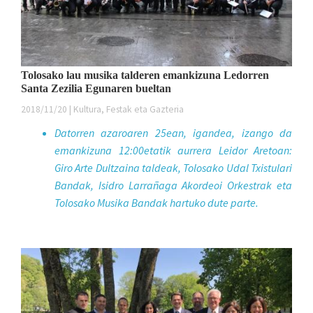
Tolosako lau musika talderen emankizuna Ledorren
Santa Zezilia Egunaren bueltan
2018/11/20 | Kultura, Festak eta Gazteria
Datorren azaroaren 25ean, igandea, izango da
emankizuna 12:00etatik aurrera Leidor Aretoan:
Giro Arte Dultzaina taldeak, Tolosako Udal Txistulari
Bandak, Isidro Larrañaga Akordeoi Orkestrak eta
Tolosako Musika Bandak hartuko dute parte.