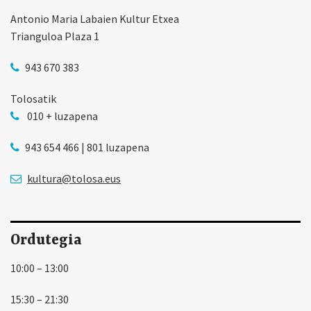
Antonio Maria Labaien Kultur Etxea
Trianguloa Plaza 1
943 670 383
Tolosatik
010 + luzapena
943 654 466 | 801 luzapena
kultura@tolosa.eus
Ordutegia
10:00 – 13:00
15:30 – 21:30