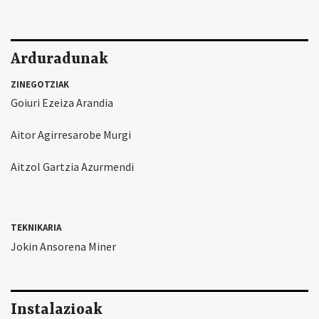
Arduradunak
ZINEGOTZIAK
Goiuri Ezeiza Arandia
Aitor Agirresarobe Murgi
Aitzol Gartzia Azurmendi
TEKNIKARIA
Jokin Ansorena Miner
Instalazioak