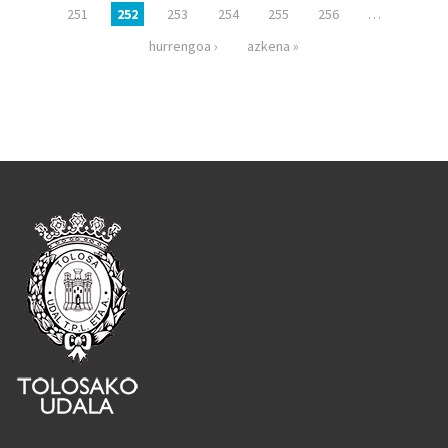
251
252
253
254
255
256
…
hurrengoa ›
azkena »