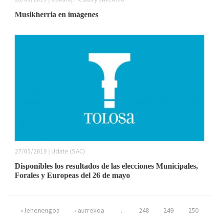
Musikherria en imágenes
27/05/2019 | Udate (SAC)
Disponibles los resultados de las elecciones Municipales,
Forales y Europeas del 26 de mayo
Páginas
« lehenengoa
‹ aurrekoa
…
248
249
250