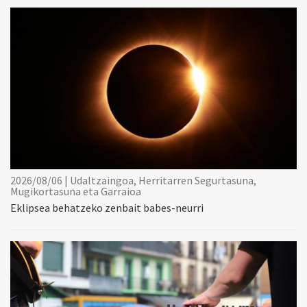
2026/08/06 | Udaltzaingoa, Herritarren Segurtasuna,
Mugikortasuna eta Garraioa
Eklipsea behatzeko zenbait babes-neurri