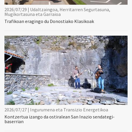
2026/07/29 | Udaltzaingoa, Herritarren Segurtasuna,
Mugikortasuna eta Garraioa
Trafikoan eragingo du Donostiako Klasikoak
2026/07/27 | Ingurumena eta Transizio Energetikoa
Kontzertua izango da ostiralean San Inazio sendategi-
baserrian