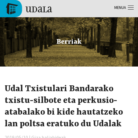
Skip to main content
MENUA
Tolosa
Berriak
Udal Txistulari Bandarako
txistu-silbote eta perkusio-
atabalako bi kide hautatzeko
lan poltsa eratuko du Udalak
2019/05/10 | Giza baliabideak