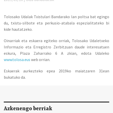
Tolosako Udalak Txistulari Bandarako lan poltsa bat egingo
du, txistu-silbote eta perkusio-atabala espezialitateko bi
kide hautatzeko.
Oinarriak eta eskaera egiteko orriak, Tolosako Udaletxeko
Informazio eta Erregistro Zerbitzuan daude interesatuen
eskura, Plaza Zaharrako 6 A zkian, edota Udaleko
www.tolosa.eus
web orrian.
Eskaerak aurkezteko epea 2019ko maiatzaren 31ean
bukatuko da.
Azkenengo berriak