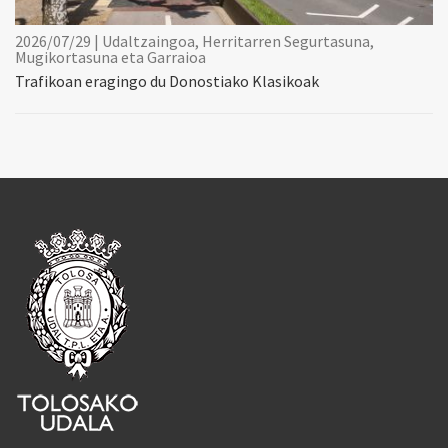
2026/07/29 | Udaltzaingoa, Herritarren Segurtasuna,
Mugikortasuna eta Garraioa
Trafikoan eragingo du Donostiako Klasikoak