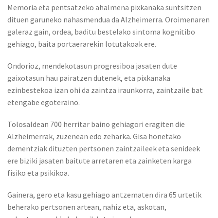
Memoria eta pentsatzeko ahalmena pixkanaka suntsitzen
dituen garuneko nahasmendua da Alzheimerra. Oroimenaren
galeraz gain, ordea, baditu bestelako sintoma kognitibo
gehiago, baita portaerarekin lotutakoak ere.
Ondorioz, mendekotasun progresiboa jasaten dute
gaixotasun hau pairatzen dutenek, eta pixkanaka
ezinbestekoa izan ohi da zaintza iraunkorra, zaintzaile bat
etengabe egoteraino.
Tolosaldean 700 herritar baino gehiagori eragiten die
Alzheimerrak, zuzenean edo zeharka. Gisa honetako
dementziak dituzten pertsonen zaintzaileek eta senideek
ere biziki jasaten baitute arretaren eta zainketen karga
fisiko eta psikikoa.
Gainera, gero eta kasu gehiago antzematen dira 65 urtetik
beherako pertsonen artean, nahiz eta, askotan,