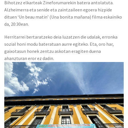
Bihotzez elkarteak Zineforumarekin batera antolatuta.
Alzheimerra eta senide eta zaintzaileen egoera hizpide
dituen ‘Un beau matin’ (Una bonita mañana) filma eskainiko
da, 20:30ean.
Herritarrei bertaratzeko deia luzatzen die udalak, erronka
sozial honi modu bateratuan aurre egiteko. Eta, oro har,
gaixotasun honek zentzu askotan eragiten duena
ahanzturan eror ez dadin.