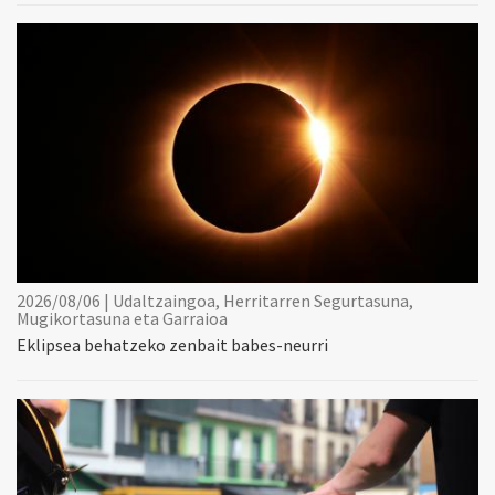
2026/08/06 | Udaltzaingoa, Herritarren Segurtasuna,
Mugikortasuna eta Garraioa
Eklipsea behatzeko zenbait babes-neurri