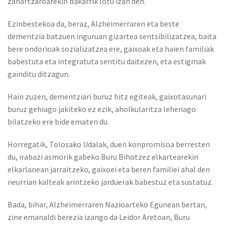
zahartzaroarekin bakarrik lotu izan den.
Ezinbestekoa da, beraz, Alzheimerraren eta beste
dementzia batzuen inguruan gizartea sentsibilizatzea, baita
bere ondorioak sozializatzea ere, gaixoak eta haien familiak
babestuta eta integratuta sentitu daitezen, eta estigmak
gainditu ditzagun.
Hain zuzen, dementziari buruz hitz egiteak, gaixotasunari
buruz gehiago jakiteko ez ezik, aholkularitza lehenago
bilatzeko ere bide ematen du.
Horregatik, Tolosako Udalak, duen konpromisoa berresten
du, irabazi asmorik gabeko Buru Bihotzez elkartearekin
elkarlanean jarraitzeko, gaixoei eta beren familiei ahal den
neurrian kalteak arintzeko jarduerak babestuz eta sustatuz.
Bada, bihar, Alzheimerraren Nazioarteko Egunean bertan,
zine emanaldi berezia izango da Leidor Aretoan, Buru