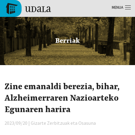
Skip to main content
MENUA
Tolosa
Berriak
Zine emanaldi berezia, bihar,
Alzheimerraren Nazioarteko
Egunaren harira
2023/09/20 | Gizarte Zerbitzuak eta Osasuna