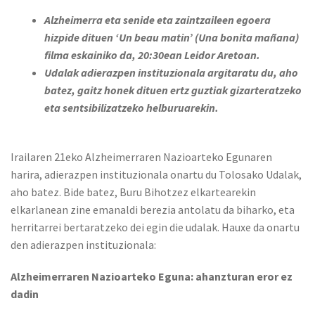
Alzheimerra eta senide eta zaintzaileen egoera
hizpide dituen ‘Un beau matin’ (Una bonita mañana)
filma eskainiko da, 20:30ean Leidor Aretoan.
Udalak adierazpen instituzionala argitaratu du, aho
batez, gaitz honek dituen ertz guztiak gizarteratzeko
eta sentsibilizatzeko helburuarekin.
Irailaren 21eko Alzheimerraren Nazioarteko Egunaren
harira, adierazpen instituzionala onartu du Tolosako Udalak,
aho batez. Bide batez, Buru Bihotzez elkartearekin
elkarlanean zine emanaldi berezia antolatu da biharko, eta
herritarrei bertaratzeko dei egin die udalak. Hauxe da onartu
den adierazpen instituzionala:
Alzheimerraren Nazioarteko Eguna: ahanzturan eror ez
dadin