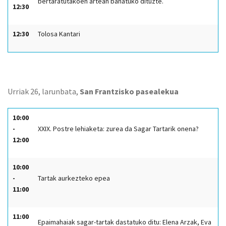
bertaratutakoen artean banatuko dituzte.
12:30
12:30
Tolosa Kantari
Urriak 26, larunbata,
San Frantzisko pasealekua
10:00
-
XXIX. Postre lehiaketa: zurea da Sagar Tartarik onena?
12:00
10:00
-
Tartak aurkezteko epea
11:00
11:00
Epaimahaiak sagar-tartak dastatuko ditu: Elena Arzak, Eva