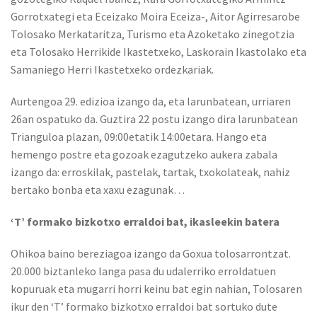
Gorrotxategi eta Eceizako Moira Eceiza-, Aitor Agirresarobe
Tolosako Merkataritza, Turismo eta Azoketako zinegotzia
eta Tolosako Herrikide Ikastetxeko, Laskorain Ikastolako eta
Samaniego Herri Ikastetxeko ordezkariak.
Aurtengoa 29. edizioa izango da, eta larunbatean, urriaren
26an ospatuko da. Guztira 22 postu izango dira larunbatean
Trianguloa plazan, 09:00etatik 14:00etara. Hango eta
hemengo postre eta gozoak ezagutzeko aukera zabala
izango da: erroskilak, pastelak, tartak, txokolateak, nahiz
bertako bonba eta xaxu ezagunak…
‘T’ formako bizkotxo erraldoi bat, ikasleekin batera
Ohikoa baino bereziagoa izango da Goxua tolosarrontzat.
20.000 biztanleko langa pasa du udalerriko erroldatuen
kopuruak eta mugarri horri keinu bat egin nahian, Tolosaren
ikur den ‘T’ formako bizkotxo erraldoi bat sortuko dute