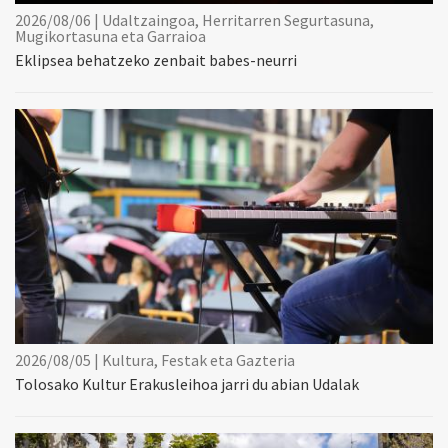
2026/08/06 | Udaltzaingoa, Herritarren Segurtasuna,
Mugikortasuna eta Garraioa
Eklipsea behatzeko zenbait babes-neurri
2026/08/05 | Kultura, Festak eta Gazteria
Tolosako Kultur Erakusleihoa jarri du abian Udalak