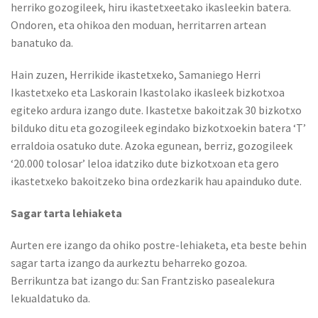
herriko gozogileek, hiru ikastetxeetako ikasleekin batera.
Ondoren, eta ohikoa den moduan, herritarren artean
banatuko da.
Hain zuzen, Herrikide ikastetxeko, Samaniego Herri
Ikastetxeko eta Laskorain Ikastolako ikasleek bizkotxoa
egiteko ardura izango dute. Ikastetxe bakoitzak 30 bizkotxo
bilduko ditu eta gozogileek egindako bizkotxoekin batera ‘T’
erraldoia osatuko dute. Azoka egunean, berriz, gozogileek
‘20.000 tolosar’ leloa idatziko dute bizkotxoan eta gero
ikastetxeko bakoitzeko bina ordezkarik hau apainduko dute.
Sagar tarta lehiaketa
Aurten ere izango da ohiko postre-lehiaketa, eta beste behin
sagar tarta izango da aurkeztu beharreko gozoa.
Berrikuntza bat izango du: San Frantzisko pasealekura
lekualdatuko da.