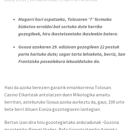
Mugarri hori ospatzeko, Tolosaren ‘T’ formako
bizkotxo erraldoi bat sortuko dute herriko
gozogileek, hiru ikastetxeetako ikasleekin batera.
Goxua azokaren 29. edizioan gozogileen 22 postuk
parte hartuko dute; sagar tarta lehiaketa, berriz, San
Frantzisko pasealekura lekualdatuko da.
Hasi da azoka berezien garairik emankorrena Tolosan.
Casino Elkarteak antolatzen duen Mikologika amaitu
berritan, asteburuko Goxua azoka aurkeztu da, gaur, 100 urte
bete berri dituen Eceiza gozotegiaren lantegian.
Bertan izan dira hiru gozotegietako arduradunak -Gozona
gozotegiko Raquel Ibañez, Rafa Gorrotxategiko Armintz