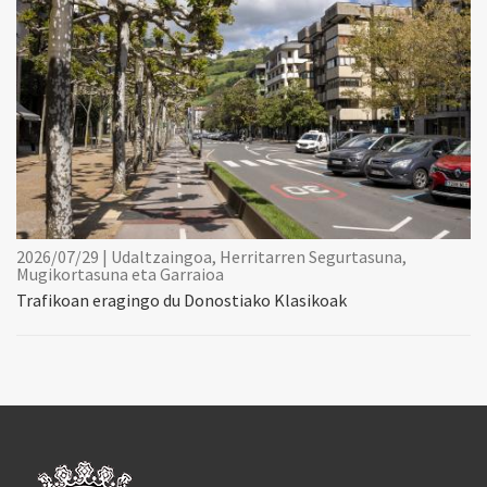
2026/07/29 | Udaltzaingoa, Herritarren Segurtasuna,
Mugikortasuna eta Garraioa
Trafikoan eragingo du Donostiako Klasikoak