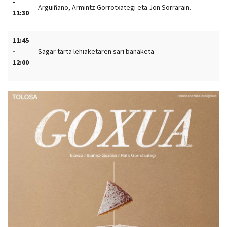
-
Arguiñano, Armintz Gorrotxategi eta Jon Sorrarain.
11:30
11:45
-
Sagar tarta lehiaketaren sari banaketa
12:00