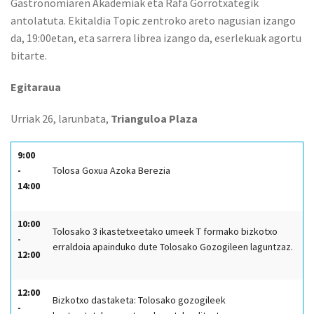
Gastronomiaren Akademiak eta Rafa Gorrotxategik
antolatuta. Ekitaldia Topic zentroko areto nagusian izango
da, 19:00etan, eta sarrera librea izango da, eserlekuak agortu
bitarte.
Egitaraua
Urriak 26, larunbata,
Trianguloa Plaza
9:00
-
Tolosa Goxua Azoka Berezia
14:00
10:00
Tolosako 3 ikastetxeetako umeek T formako bizkotxo
-
erraldoia apainduko dute Tolosako Gozogileen laguntzaz.
12:00
12:00
Bizkotxo dastaketa: Tolosako gozogileek
-