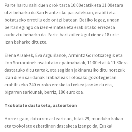
Parte hartu nahi duen orok tarta 10:00etatik eta 11:00etara
utzi beharko du San Frantzisko pasealekuan, erabili eta
botatzeko erretilu edo ontzi batean. Betiko legez, unean
bertan egingo da izen-ematea eta erabilitako errezeta
aurkeztu beharko da. Parte hartzaileek gutxienez 18 urte
izan beharko dituzte.
Elena Arzakek, Eva Arguiñanok, Armintz Gorrotxategik eta
Jon Sorrarainek osatutako epaimahaiak, 11:00etatik 11:30era
dastatuko ditu tartak, eta segidan jakinaraziko ditu nortzuk
izan diren saridunak. Irabazleak Tolosako gozotegietan
erabiltzeko 240 euroko erosketa txekea jasoko du eta,
bigarren saridunak, berriz, 180 eurokoa.
Txokolate dastaketa, asteartean
Horrez gain, datorren asteartean, hilak 29, munduko kakao
eta txokolate ezberdinen dastaketa izango da, Euskal