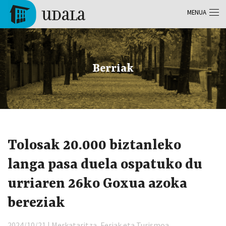
Skip to main content
MENUA
Tolosa
Berriak
Tolosak 20.000 biztanleko
langa pasa duela ospatuko du
urriaren 26ko Goxua azoka
bereziak
2024/10/21 | Merkataritza, Feriak eta Turismoa