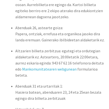
osoan. Aurrebilketa ere egingo da. Kartoi bilketa
egiteko berriro ere 2 ekipo aterako dira edukiontzien
aldamenean dagoena jasotzeko.
Abenduak 26, astearte goiza:
Papera, ontziak, errefusa eta organikoa jasoko dira
landa eremuan. Gainerako ibilbideetan aldaketarik ez.
Altzarien bilketa zerbitzua:
egutegi eta ordutegian
aldaketarik ez. Asteartero, 20:00etatik 22:00etara,
aurrez eskaria eginda: 943 67 62 16 telefonora deituta
edo
Mankomunitatearen webgunean
formularioa
beteta.
Abenduak 31 eta urtarrilak 1:
Hasiera batean, abenduaren 23, 24 eta 25ean bezala
egingo dira bilketa zerbitzuak