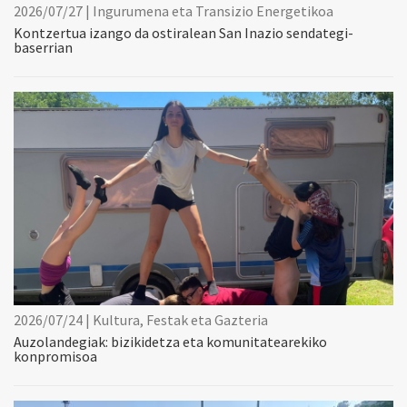
2026/07/27 | Ingurumena eta Transizio Energetikoa
Kontzertua izango da ostiralean San Inazio sendategi-
baserrian
2026/07/24 | Kultura, Festak eta Gazteria
Auzolandegiak: bizikidetza eta komunitatearekiko
konpromisoa