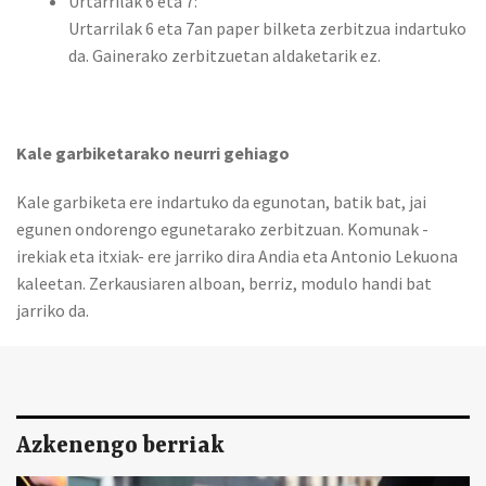
Urtarrilak 6 eta 7:
Urtarrilak 6 eta 7an paper bilketa zerbitzua indartuko
da. Gainerako zerbitzuetan aldaketarik ez.
Kale garbiketarako neurri gehiago
Kale garbiketa ere indartuko da egunotan, batik bat, jai
egunen ondorengo egunetarako zerbitzuan. Komunak -
irekiak eta itxiak- ere jarriko dira Andia eta Antonio Lekuona
kaleetan. Zerkausiaren alboan, berriz, modulo handi bat
jarriko da.
Azkenengo berriak