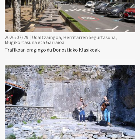
2026/07/29 | Udaltzaingoa, Herritarren Segurtasuna,
Mugikortasuna eta Garraioa
Trafikoan eragingo du Donostiako Klasikoak