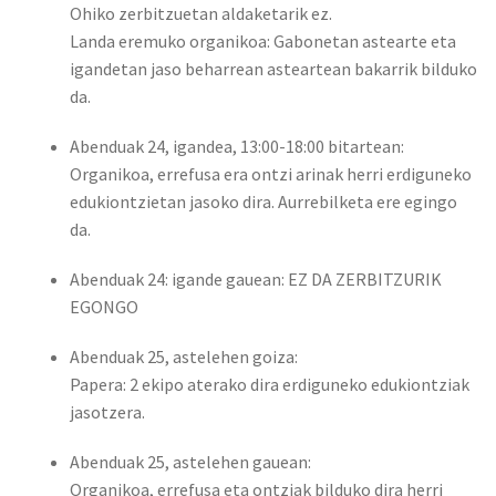
Ohiko zerbitzuetan aldaketarik ez.
Landa eremuko organikoa: Gabonetan astearte eta
igandetan jaso beharrean asteartean bakarrik bilduko
da.
Abenduak 24, igandea, 13:00-18:00 bitartean:
Organikoa, errefusa era ontzi arinak herri erdiguneko
edukiontzietan jasoko dira. Aurrebilketa ere egingo
da.
Abenduak 24: igande gauean: EZ DA ZERBITZURIK
EGONGO
Abenduak 25, astelehen goiza:
Papera: 2 ekipo aterako dira erdiguneko edukiontziak
jasotzera.
Abenduak 25, astelehen gauean:
Organikoa, errefusa eta ontziak bilduko dira herri