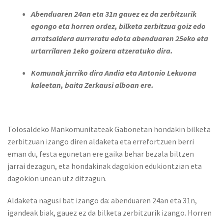
Abenduaren 24an eta 31n gauez ez da zerbitzurik
egongo eta horren ordez, bilketa zerbitzua goiz edo
arratsaldera aurreratu edota abenduaren 25eko eta
urtarrilaren 1eko goizera atzeratuko dira.
Komunak jarriko dira Andia eta Antonio Lekuona
kaleetan, baita Zerkausi alboan ere.
Tolosaldeko Mankomunitateak Gabonetan hondakin bilketa
zerbitzuan izango diren aldaketa eta errefortzuen berri
eman du, festa egunetan ere gaika behar bezala biltzen
jarrai dezagun, eta hondakinak dagokion edukiontzian eta
dagokion unean utz ditzagun.
Aldaketa nagusi bat izango da: abenduaren 24an eta 31n,
igandeak biak, gauez ez da bilketa zerbitzurik izango. Horren