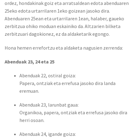
ordez, hondakinak goiz eta arratsaldean edota abenduaren
25eko edota urtarrilaren 1eko goizean jasoko dira.
Abenduaren 25ean eta urtarrilaren 1ean, halaber, gaueko
zerbitzua ohiko moduan eskainiko da. Altzarien bilketa
zerbitzuari dagokionez, ez da aldaketarik egongo.
Hona hemen errefortzu eta aldaketa nagusien zerrenda:
Abenduak 23, 24 eta 25
Abenduak 22, ostiral goiza:
Papera, ontziak eta errefusa jasoko dira landa
eremuan.
Abenduak 23, larunbat gaua:
Organikoa, papera, ontziak eta errefusa jasoko dira
herri osoan.
Abenduak 24, igande goiza: