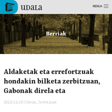
Skip to main content
MENUA
Tolosa
Berriak
Aldaketak eta errefortzuak
hondakin bilketa zerbitzuan,
Gabonak direla eta
2023/12/19 | Obrak, Zerbitzuak