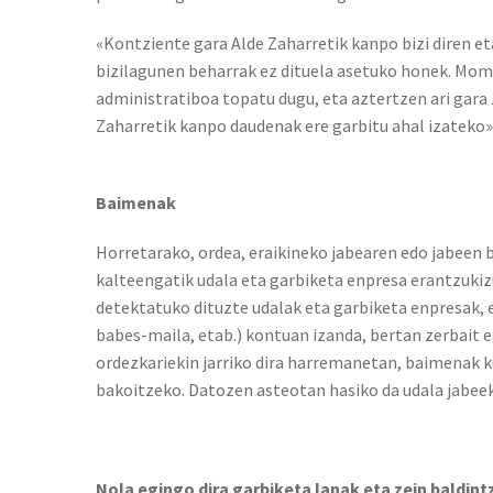
«Kontziente gara Alde Zaharretik kanpo bizi diren e
bizilagunen beharrak ez dituela asetuko honek. Mom
administratiboa topatu dugu, eta aztertzen ari gara
Zaharretik kanpo daudenak ere garbitu ahal izateko»,
Baimenak
Horretarako, ordea, eraikineko jabearen edo jabeen 
kalteengatik udala eta garbiketa enpresa erantzukiz
detektatuko dituzte udalak eta garbiketa enpresak, 
babes-maila, etab.) kontuan izanda, bertan zerbait e
ordezkariekin jarriko dira harremanetan, baimenak 
bakoitzeko. Datozen asteotan hasiko da udala jabee
Nola egingo dira garbiketa lanak eta zein baldint