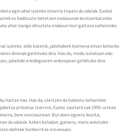
iketa egin ahal izateko oinarria topatu du udalak. Euskal
ularrek ez badituzte betetzen ondasunak kontserbatzeko
tuko ahal izango dituztela ondasun hori galtzea saihesteko
 ahal izateko: alde batetik, jabekideek baimena eman beharko
aten direnak garbituko dira. Hau da, modu isolatuan edo
an, jabekide erkidegoaren ardurapean geldituko dira.
sku hartze hau. Hau da, ulertzen da babestu beharreko
jabetza pribatua. Izan ere, Eusko Jaurlaritzak 1995. urtean
arra, bere osotasunean. Bizi duen egoera ikusita,
bian du udalak. Azken boladan, gainera, mota askotako
 izan daiteke biziberritze prozesuan.