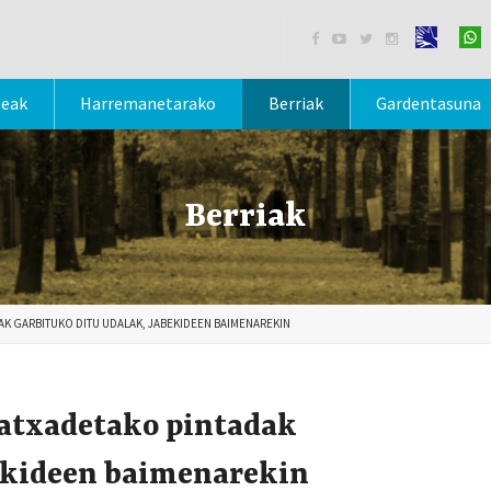




teak
Harremanetarako
Berriak
Gardentasuna
Berriak
AK GARBITUKO DITU UDALAK, JABEKIDEEN BAIMENAREKIN
fatxadetako pintadak
bekideen baimenarekin