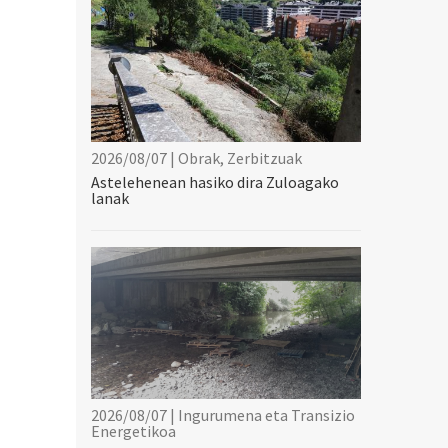
2026/08/07 | Obrak, Zerbitzuak
Astelehenean hasiko dira Zuloagako
lanak
2026/08/07 | Ingurumena eta Transizio
Energetikoa