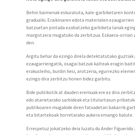
Behin baimenak eskuratuta, kale-garbiketaren kont
gradualki. Eraikinaren edota materialen ezaugarrien 
batzuetan pintada ezabatzeko garbiketa lanak egingo 
margotzera mugatuko da zerbitzua. Eskaera-orrian 
den.
Argitu behar da ezingo direla detektatutako guztiak 
ezaugarriengatik, osagai batzuk kalteak eragin bait
erakusleiho, burdin hesi, arotzeria, egurrezko elem
ezingo dira zerbitzu honen bidez garbitu.
Bide publikotik at dauden eremuak ere ez dira zerbit
edo atarietarako sarbideak eta titulartasun pribatuk
publikoaren mugakide diren fatxadetan bakarrik garb
eta bitartekoak horretarako aukera emango balute.
Errespetuz jokatzeko deia luzatu du Ander Figuerido 