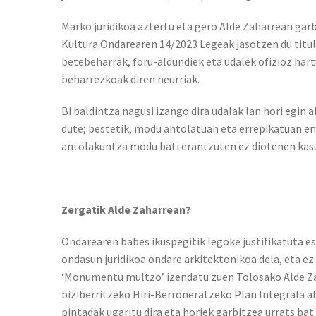
Marko juridikoa aztertu eta gero Alde Zaharrean garb
Kultura Ondarearen 14/2023 Legeak jasotzen du tit
betebeharrak, foru-aldundiek eta udalek ofizioz har
beharrezkoak diren neurriak.
Bi baldintza nagusi izango dira udalak lan hori egin
dute; bestetik, modu antolatuan eta errepikatuan em
antolakuntza modu bati erantzuten ez diotenen kasu
Zergatik Alde Zaharrean?
Ondarearen babes ikuspegitik legoke justifikatuta e
ondasun juridikoa ondare arkitektonikoa dela, eta ez 
‘Monumentu multzo’ izendatu zuen Tolosako Alde Zah
biziberritzeko Hiri-Berroneratzeko Plan Integrala a
pintadak ugaritu dira eta horiek garbitzea urrats bat