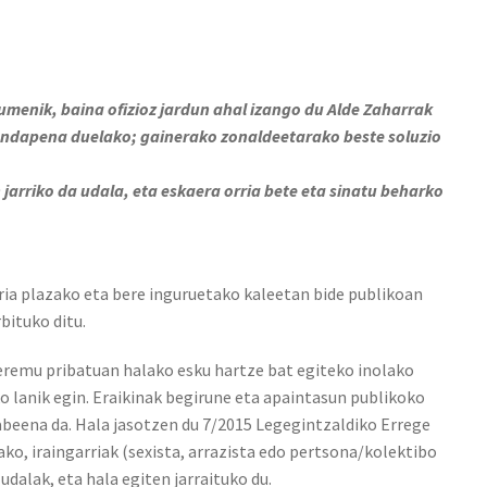
menik, baina ofizioz jardun ahal izango du Alde Zaharrak
endapena duelako; gainerako zonaldeetarako beste soluzio
jarriko da udala, eta eskaera orria bete eta sinatu beharko
ria plazako eta bere inguruetako kaleetan bide publikoan
bituko ditu.
 eremu pribatuan halako esku hartze bat egiteko inolako
o lanik egin. Eraikinak begirune eta apaintasun publikoko
eena da. Hala jasotzen du 7/2015 Legegintzaldiko Errege
ako, iraingarriak (sexista, arrazista edo pertsona/kolektibo
udalak, eta hala egiten jarraituko du.