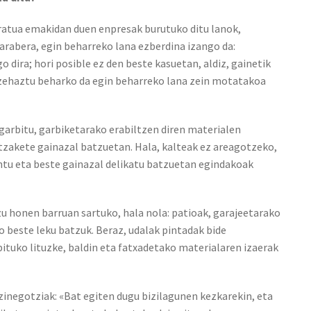
ratua emakidan duen enpresak burutuko ditu lanok,
arabera, egin beharreko lana ezberdina izango da:
dira; hori posible ez den beste kasuetan, aldiz, gainetik
zehaztu beharko da egin beharreko lana zein motatakoa
garbitu, garbiketarako erabiltzen diren materialen
itzakete gainazal batzuetan. Hala, kalteak ez areagotzeko,
entu eta beste gainazal delikatu batzuetan egindakoak
zu honen barruan sartuko, hala nola: patioak, garajeetarako
o beste leku batzuk. Beraz, udalak pintadak bide
ituko lituzke, baldin eta fatxadetako materialaren izaerak
zinegotziak: «Bat egiten dugu bizilagunen kezkarekin, eta