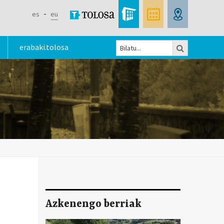
es
eu
Bilatu
erabaki.tolosa
Bilaketa
formularioa
Azkenengo berriak