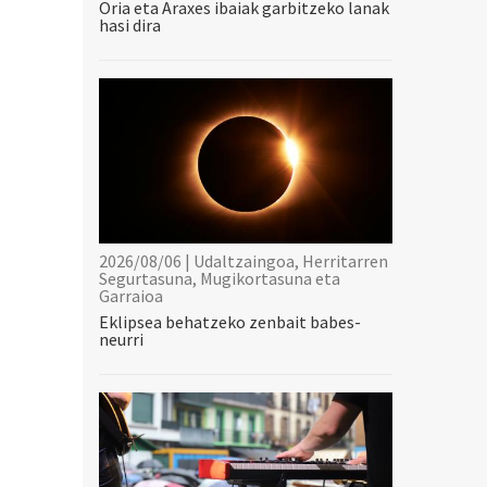
Oria eta Araxes ibaiak garbitzeko lanak
hasi dira
2026/08/06 | Udaltzaingoa, Herritarren
Segurtasuna, Mugikortasuna eta
Garraioa
Eklipsea behatzeko zenbait babes-
neurri