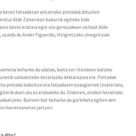
ta beren fatxadetan antzerako pintadak dituzten
entuz Alde Zaharrean bakarrik egiteko bide
 zein beste eratara egin ote genezakeen zerbait Alde
 azaldu du Ander Figuerido, Hirigintzako zinegotziak.
baimena beharko du udalak, baita sor litezkeen balizko
unetik salbuesteko berariazko deklarazioa ere. Pintadak
eta pintada bakoitza eta fatxadaren ezaugarriak (materiala,
giterik duen ala ez erabakiko du. Ondoren, eraikin horietako
kudeatzeko. Baimen bat beharko da garbiketa egiten den
kin harremanetan jartzen.
za ditu?