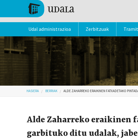
Skip to main content
Tolosa
Udal administrazioa
Zerbitzuak
Trami
Hemen zaude
HASIERA
BERRIAK
ALDE ZAHARREKO ERAIKINEN FATXADETAKO PINTAD
Alde Zaharreko eraikinen 
garbituko ditu udalak, ja