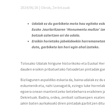
2024/06/26 | Obrak, Zerbitzuak
Udalak ez du garbiketa mota hau egiteko esku
Eusko Jaurlaritzaren ‘Monumentu multzo’ iz
batzuk aztertzen ari da udala.
Eraikin horietako jabekideekin harremanetan 
dute, garbiketa lan hori egin ahal izateko.
Tolosako Udalak hirigune historikoko eta Euskal Her
dauden eraikin pribatuetako fatxadetan pintadak gar
Bizilagunen aspaldiko eskaria da, baina udalak ez du
eskumenik eta, nahi izanagatik, ezingo luke horrelak
egoera onean mantentzeko betebeharra eraikinen jab
Dekretuak. Badira, ordea, zenbait salbuespen: esater
jakin baten aurkakoak) diren pintadak garbitzen ditu 