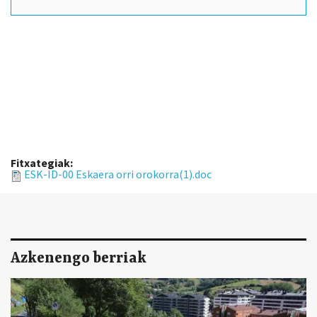
Fitxategiak:
ESK-ID-00 Eskaera orri orokorra(1).doc
Azkenengo berriak