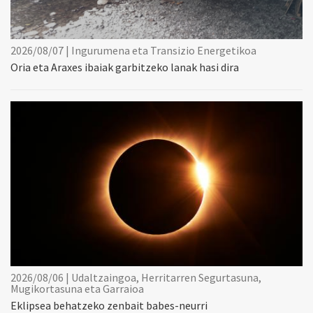
2026/08/07 | Ingurumena eta Transizio Energetikoa
Oria eta Araxes ibaiak garbitzeko lanak hasi dira
2026/08/06 | Udaltzaingoa, Herritarren Segurtasuna,
Mugikortasuna eta Garraioa
Eklipsea behatzeko zenbait babes-neurri