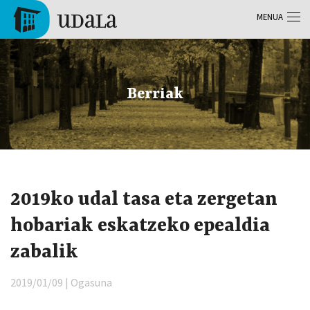
Skip to main content
MENUA
Tolosa
Berriak
2019ko udal tasa eta zergetan
hobariak eskatzeko epealdia
zabalik
2019/01/09 | Ogasuna