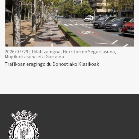
2026/07/29 | Udaltzaingoa, Herritarren Segurtasuna,
Mugikortasuna eta Garraioa
Trafikoan eragingo du Donostiako Klasikoak