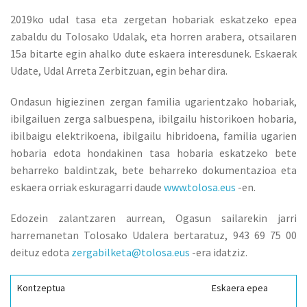
2019ko udal tasa eta zergetan hobariak eskatzeko epea
zabaldu du Tolosako Udalak, eta horren arabera, otsailaren
15a bitarte egin ahalko dute eskaera interesdunek. Eskaerak
Udate, Udal Arreta Zerbitzuan, egin behar dira.
Ondasun higiezinen zergan familia ugarientzako hobariak,
ibilgailuen zerga salbuespena, ibilgailu historikoen hobaria,
ibilbaigu elektrikoena, ibilgailu hibridoena, familia ugarien
hobaria edota hondakinen tasa hobaria eskatzeko bete
beharreko baldintzak, bete beharreko dokumentazioa eta
eskaera orriak eskuragarri daude
www.tolosa.eus
-en.
Edozein zalantzaren aurrean, Ogasun sailarekin jarri
harremanetan Tolosako Udalera bertaratuz, 943 69 75 00
deituz edota
zergabilketa@tolosa.eus
-era idatziz.
Kontzeptua
Eskaera epea