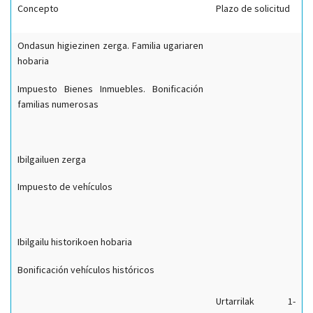
Concepto
Plazo de solicitud
Ondasun higiezinen zerga. Familia ugariaren
hobaria
Impuesto Bienes Inmuebles. Bonificación
familias numerosas
Ibilgailuen zerga
Impuesto de vehículos
Ibilgailu historikoen hobaria
Bonificación vehículos históricos
Urtarrilak 1-