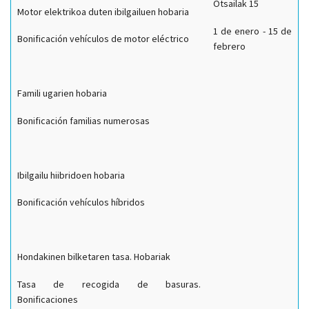
Otsailak 15
Motor elektrikoa duten ibilgailuen hobaria
1 de enero - 15 de
Bonificación vehículos de motor eléctrico
febrero
Famili ugarien hobaria
Bonificación familias numerosas
Ibilgailu hiibridoen hobaria
Bonificación vehículos híbridos
Hondakinen bilketaren tasa. Hobariak
Tasa de recogida de basuras.
Bonificaciones