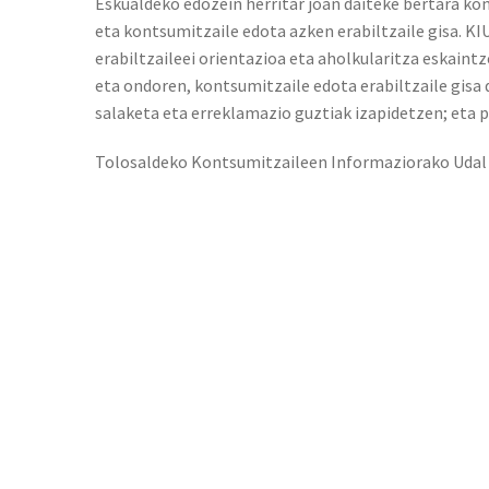
Eskualdeko edozein herritar joan daiteke bertara k
eta kontsumitzaile edota azken erabiltzaile gisa. KI
erabiltzaileei orientazioa eta aholkularitza eskaint
eta ondoren, kontsumitzaile edota erabiltzaile gisa 
salaketa eta erreklamazio guztiak izapidetzen; eta p
Tolosaldeko Kontsumitzaileen Informaziorako Udal