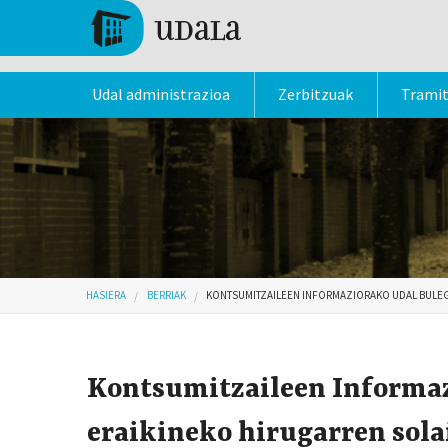
Skip to main content
Tolosa
Udal administrazioa
Zerbitzuak
Trami
Hemen zaude
HASIERA
BERRIAK
KONTSUMITZAILEEN INFORMAZIORAKO UDAL BULE
Kontsumitzaileen Informaz
eraikineko hirugarren sola