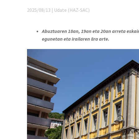
2025/08/13 | Udate (HAZ-SAC)
Abuztuaren 18an, 19an eta 20an arreta eskai
egunetan eta irailaren 8ra arte.