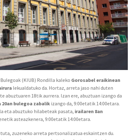
Bulegoak (KIUB) Rondilla kaleko
Gorosabel eraikinean
airura
lekualdatuko da. Hortaz, arreta jaso nahi duten
ute abuztuaren 18tik aurrera. Izan ere, abuztuan izango da
a 20an bulegoa zabalik
izango da, 9:00etatik 14:00etara.
la eta abuztuko hilabeteak pasata,
irailaren 8an
enetik asteazkenera, 9:00etatik 14:00etara.
atuta, zuzeneko arreta pertsonalizatua eskaintzen du.