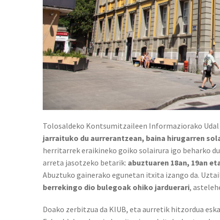
Tolosaldeko Kontsumitzaileen Informaziorako Udal 
jarraituko du aurrerantzean, baina hirugarren sol
herritarrek eraikineko goiko solairura igo beharko d
arreta jasotzeko betarik:
abuztuaren 18an, 19an et
Abuztuko gainerako egunetan itxita izango da. Uztai
berrekingo dio bulegoak ohiko jarduerari
, asteleh
Doako zerbitzua da KIUB, eta aurretik hitzordua esk