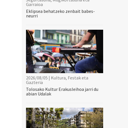
Garraioa
Eklipsea behatzeko zenbait babes-
neurri
2026/08/05 | Kultura, Festak eta
Gazteria
Tolosako Kultur Erakusleihoa jarri du
abian Udalak