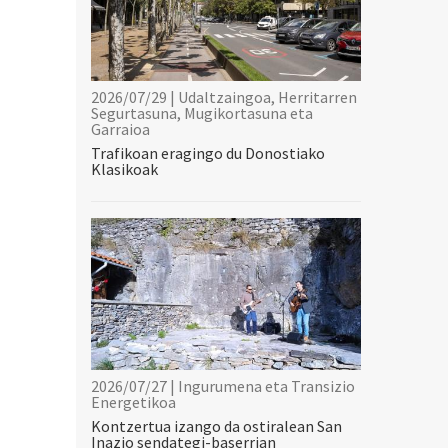
2026/07/29 | Udaltzaingoa, Herritarren
Segurtasuna, Mugikortasuna eta
Garraioa
Trafikoan eragingo du Donostiako
Klasikoak
2026/07/27 | Ingurumena eta Transizio
Energetikoa
Kontzertua izango da ostiralean San
Inazio sendategi-baserrian