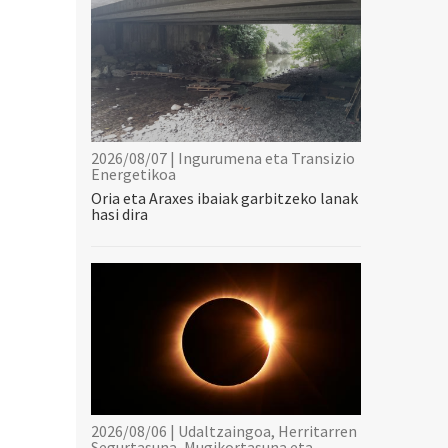
2026/08/07 | Ingurumena eta Transizio
Energetikoa
Oria eta Araxes ibaiak garbitzeko lanak
hasi dira
2026/08/06 | Udaltzaingoa, Herritarren
Segurtasuna, Mugikortasuna eta