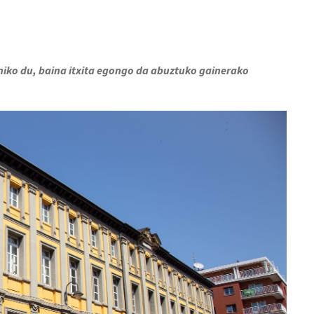
niko du, baina itxita egongo da abuztuko gainerako