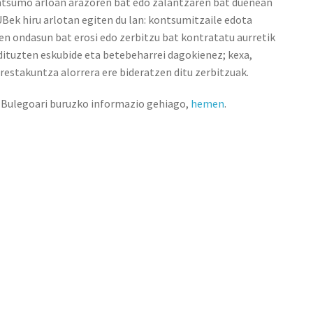
ontsumo arloan arazoren bat edo zalantzaren bat duenean
UBek hiru arlotan egiten du lan: kontsumitzaile edota
zen ondasun bat erosi edo zerbitzu bat kontratatu aurretik
dituzten eskubide eta betebeharrei dagokienez; kexa,
restakuntza alorrera ere bideratzen ditu zerbitzuak.
 Bulegoari buruzko informazio gehiago,
hemen
.