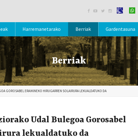




teak
Harremanetarako
Berriak
Gardentasuna
Berriak
GOA GOROSABEL ERAIKINEKO HIRUGARREN SOLAIRURA LEKUALDATUKO DA
iorako Udal Bulegoa Gorosabel
irura lekualdatuko da