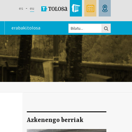
es
eu
Bilatu
erabaki.tolosa
Bilaketa
formularioa
Azkenengo berriak