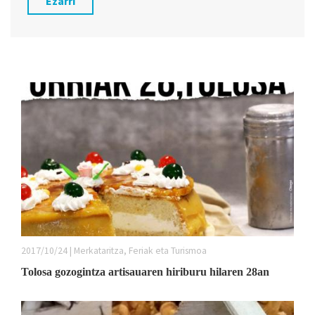
Ezarri
2017/10/24 | Merkataritza, Feriak eta Turismoa
Tolosa gozogintza artisauaren hiriburu hilaren 28an