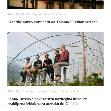
2017/10/18 | Kultura, Festak eta Gazteria
'Handia' aurre-estreinatu da Tolosako Leidor aretoan
2017/10/17 | Ingurumena eta Transizio Energetikoa
Santa-Lutziako nekazaritza hazitegiko lursailen
erabilpena lehiaketara aterako du Udalak