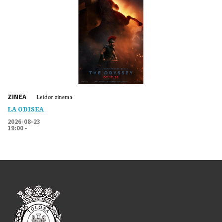
ZINEA
Leidor zinema
LA ODISEA
2026-08-23
19:00 -