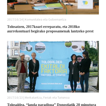
2017/10/24 | Komunitatea eta Gobernantza
Tolosatzen, 2017koari erreparatu, eta 2018ko
aurrekontuari begirako proposamenak lantzeko prest
2017/10/23 | Merkataritza, Feriak eta Turismoa
Tolosaldea, “landa paradisua” Donostiatik 20 minutura