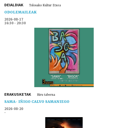
DEIALDIAK
Tolosako Kultur Etxea
ODOLEMAILEAK
2026-08-17
16:30 - 20:30
ERAKUSKETAK
Hiru taberna
SAMA- IÑIGO CALVO SAMANIEGO
2026-08-20
-