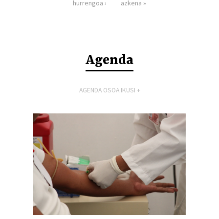
hurrengoa ›
azkena »
Agenda
AGENDA OSOA IKUSI +