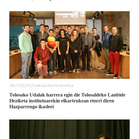
2017/10/19 | Euskara eta Hezkuntza
Tolosako Udalak harrera egin die Tolosaldeko Lanbide
Heziketa institutuarekin elkartrukean etorri diren
Hazparrengo ikasleei