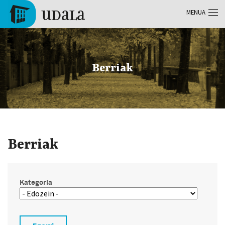
Skip to main content
MENUA
Tolosa
Berriak
Berriak
Kategoria