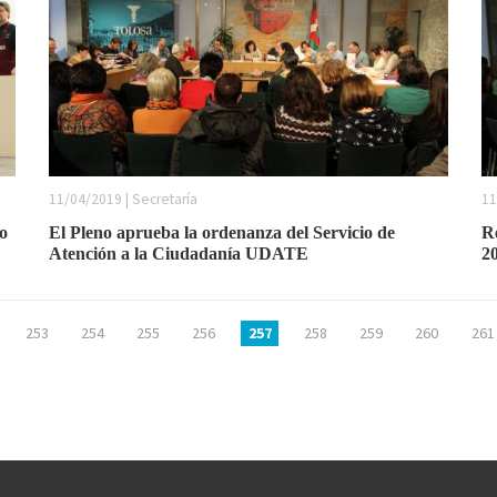
11/04/2019 | Secretaría
11
ro
El Pleno aprueba la ordenanza del Servicio de
Re
Atención a la Ciudadanía UDATE
2
253
254
255
256
257
258
259
260
261