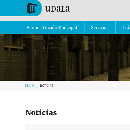
Pasar al contenido principal
Tolosa
Administración Municipal
Servicios
Trá
Usted está aquí
INICIO
NOTICIAS
Noticias