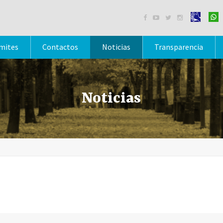




mites
Contactos
Noticias
Transparencia
Noticias