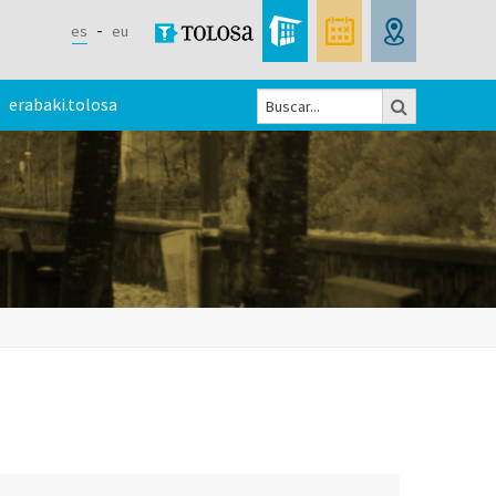
es
eu
Buscar
erabaki.tolosa
Formulario
de
búsqueda