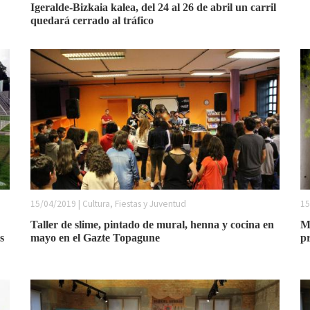
Igeralde-Bizkaia kalea, del 24 al 26 de abril un carril
quedará cerrado al tráfico
15/04/2019 | Cultura, Fiestas y Juventud
15
Taller de slime, pintado de mural, henna y cocina en
Me
s
mayo en el Gazte Topagune
p