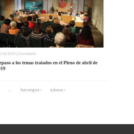
/04/2019 | Secretaría
paso a los temas tratados en el Pleno de abril de
019
…
hurrengoa ›
azkena »