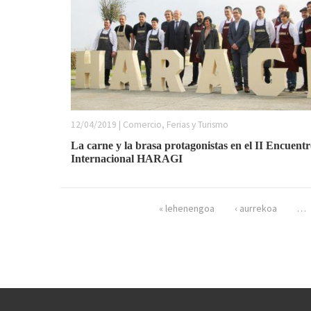
12/04/2019 | Comercio, Ferias y Turismo
La carne y la brasa protagonistas en el II Encuent
Internacional HARAGI
Páginas
« lehenengoa
‹ aurrekoa
…