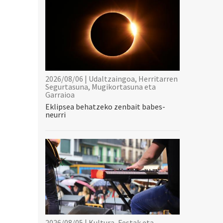
2026/08/06 | Udaltzaingoa, Herritarren
Segurtasuna, Mugikortasuna eta
Garraioa
Eklipsea behatzeko zenbait babes-
neurri
2026/08/05 | Kultura, Festak eta