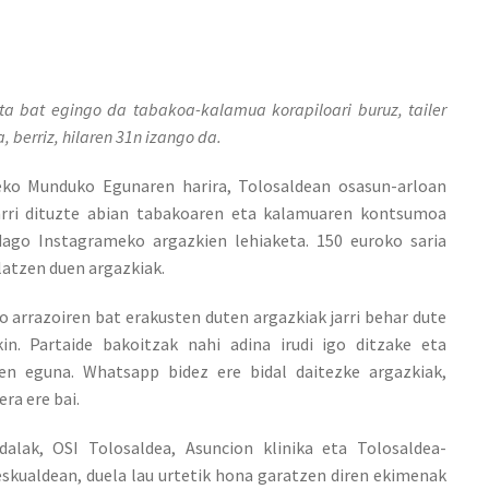
ta bat egingo da tabakoa-kalamua korapiloari buruz, tailer
, berriz, hilaren 31n izango da.
eko Munduko Egunaren harira, Tolosaldean osasun-arloan
jarri dituzte abian tabakoaren eta kalamuaren kontsumoa
dago Instagrameko argazkien lehiaketa. 150 euroko saria
latzen duen argazkiak.
 arrazoiren bat erakusten duten argazkiak jarri behar dute
in. Partaide bakoitzak nahi adina irudi igo ditzake eta
en eguna. Whatsapp bidez ere bidal daitezke argazkiak,
ra ere bai.
alak, OSI Tolosaldea, Asuncion klinika eta Tolosaldea-
 eskualdean, duela lau urtetik hona garatzen diren ekimenak