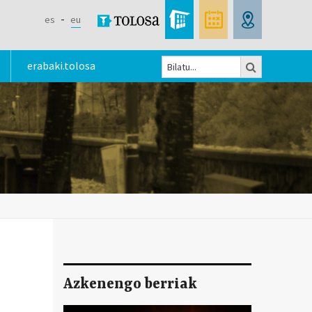
es
eu
Bilatu
erabaki.tolosa
Bilaketa
formularioa
Azkenengo berriak