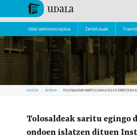
Skip to main content
Tolosa
Udal administrazioa
Zerbitzuak
Trami
Hemen zaude
HASIERA
BERRIAK
TOLOSALDEAK SARITU EGINGO DU EZ ERRETZEKO 
Tolosaldeak saritu egingo 
ondoen islatzen dituen In