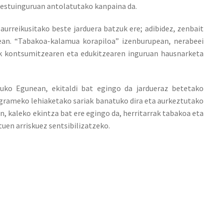
estuinguruan antolatutako kanpaina da.
urreikusitako beste jarduera batzuk ere; adibidez, zenbait
zean. “Tabakoa-kalamua korapiloa” izenburupean, nerabeei
ek kontsumitzearen eta edukitzearen inguruan hausnarketa
uko Egunean, ekitaldi bat egingo da jardueraz betetako
agrameko lehiaketako sariak banatuko dira eta aurkeztutako
n, kaleko ekintza bat ere egingo da, herritarrak tabakoa eta
uen arriskuez sentsibilizatzeko.