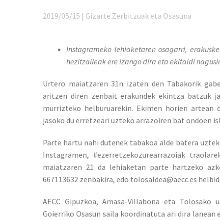
2019/05/15 | Gizarte Zerbitzuak eta Osasuna
Instagrameko lehiaketaren osagarri, erakuske
hezitzaileak ere izango dira eta ekitaldi nagusia
Urtero maiatzaren 31n izaten den Tabakorik gab
aritzen diren zenbait erakundek ekintza batzuk 
murrizteko helburuarekin. Ekimen horien artean 
jasoko du erretzeari uzteko arrazoiren bat ondoen is
Parte hartu nahi dutenek tabakoa alde batera uzteko
Instagramen, #ezerretzekozurearrazoiak traolarek
maiatzaren 21 da lehiaketan parte hartzeko azk
667113632 zenbakira, edo tolosaldea@aecc.es helbide
AECC Gipuzkoa, Amasa-Villabona eta Tolosako ud
Goierriko Osasun saila koordinatuta ari dira lanean