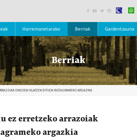




teak
Harremanetarako
Berriak
Gardentasuna
Berriak
ARRAZOIAK ONDOEN ISLATZEN DITUEN INSTAGRAMEKO ARGAZKIA
du ez erretzeko arrazoiak
stagrameko argazkia