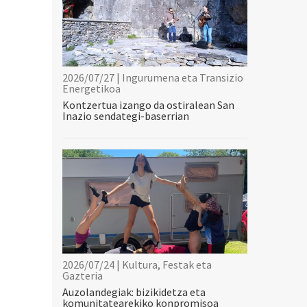
2026/07/27 | Ingurumena eta Transizio
Energetikoa
Kontzertua izango da ostiralean San
Inazio sendategi-baserrian
2026/07/24 | Kultura, Festak eta
Gazteria
Auzolandegiak: bizikidetza eta
komunitatearekiko konpromisoa