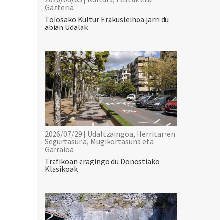
Gazteria
Tolosako Kultur Erakusleihoa jarri du
abian Udalak
2026/07/29 | Udaltzaingoa, Herritarren
Segurtasuna, Mugikortasuna eta
Garraioa
Trafikoan eragingo du Donostiako
Klasikoak