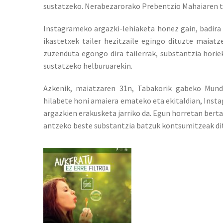
sustatzeko. Nerabezarorako Prebentzio Mahaiaren t
Instagrameko argazki-lehiaketa honez gain, badira a
ikastetxek tailer hezitzaile egingo dituzte maiat
zuzenduta egongo dira tailerrak, substantzia hori
sustatzeko helburuarekin.
Azkenik, maiatzaren 31n, Tabakorik gabeko Mund
hilabete honi amaiera emateko eta ekitaldian, Inst
argazkien erakusketa jarriko da. Egun horretan berta
antzeko beste substantzia batzuk kontsumitzeak dit