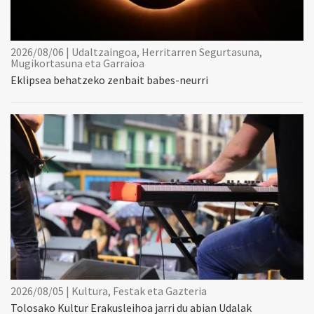
2026/08/06 | Udaltzaingoa, Herritarren Segurtasuna,
Mugikortasuna eta Garraioa
Eklipsea behatzeko zenbait babes-neurri
2026/08/05 | Kultura, Festak eta Gazteria
Tolosako Kultur Erakusleihoa jarri du abian Udalak