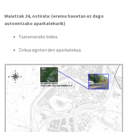
Maiatzak 24, ostirala: (eremu hauetan ez dago
autoentzako aparkalekurik)
Txaramarako bidea.
Zirkua egoten den aparkalekua.