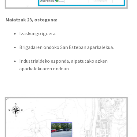
Maiatzak 23, osteguna:
Izaskungo igoera.
Brigadaren ondoko San Esteban aparkalekua.
Industrialdeko ezponda, aipatutako azken
aparkalekuaren ondoan.