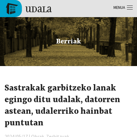
Skip to main content
MENUA
Tolosa
Berriak
Sastrakak garbitzeko lanak
egingo ditu udalak, datorren
astean, udalerriko hainbat
puntutan
2024/05/17 | Obrak, Zerbitzuak