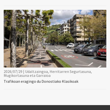
2026/07/29 | Udaltzaingoa, Herritarren Segurtasuna,
Mugikortasuna eta Garraioa
Trafikoan eragingo du Donostiako Klasikoak