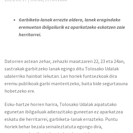
Garbiketa-lanak errazte aldera, lanek eragindako
eremuetan ibilgailurik ez aparkatzeko eskatzen zaie
herritarrei.
Datorren astean zehar, zehazki maiatzaren 22, 23 eta 24an,
sastrakak garbitzeko lanak egingo ditu Tolosako Udalak
udalerriko hainbat lekutan. Lan horiek funtsezkoak dira
eremu publikoak garbi mantentzeko, baita bide segurtasuna
hobetzeko ere.
Esku-hartze horren harira, Tolosako Udalak aipatutako
egunetan ibilgailuak adierazitako guneetan ez aparkatzea
eskatu die herritarrei, garbiketa-lanak errazteko. Puntu
horiek behar bezala seinaleztatuta egongo dira,