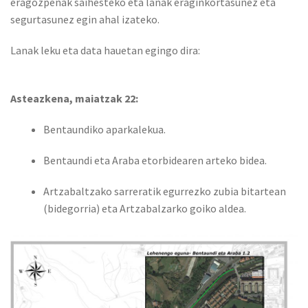
eragozpenak saihesteko eta lanak eraginkortasunez eta
segurtasunez egin ahal izateko.
Lanak leku eta data hauetan egingo dira:
Asteazkena, maiatzak 22:
Bentaundiko aparkalekua.
Bentaundi eta Araba etorbidearen arteko bidea.
Artzabaltzako sarreratik egurrezko zubia bitartean
(bidegorria) eta Artzabalzarko goiko aldea.