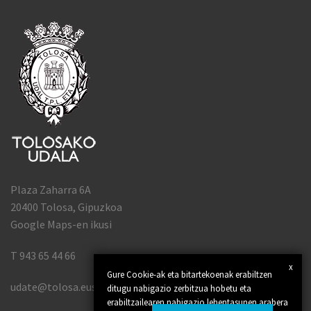
Plaza Zaharra 6A
20400 Tolosa, Gipuzkoa
Google Maps-en ikusi
T 943 65 44 66
x
Gure Cookie-ak eta bitartekoenak erabiltzen
udate@tolosa.eus
ditugu nabigazio zerbitzua hobetu eta
erabiltzailearen nabigazio lehentasunen arabera