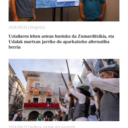
2026/06/25 | Hirigintza
Uztailaren lehen astean hustuko da Zumarditxikia, eta
Udalak martxan jarriko du aparkatzeko alternatiba
berria
2026/06/23 | Kultura, Festak eta Gazteria