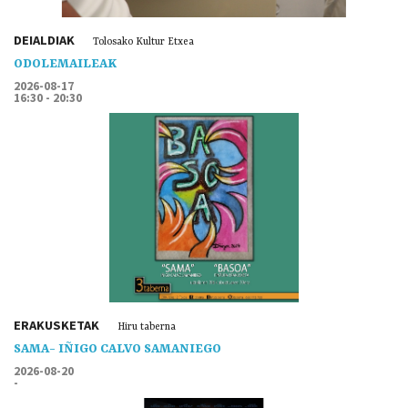
DEIALDIAK
Tolosako Kultur Etxea
ODOLEMAILEAK
2026-08-17
16:30 - 20:30
ERAKUSKETAK
Hiru taberna
SAMA- IÑIGO CALVO SAMANIEGO
2026-08-20
-