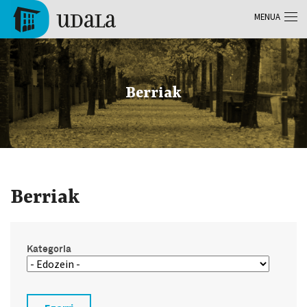
Skip to main content
MENUA
Tolosa
Berriak
Berriak
Kategoria