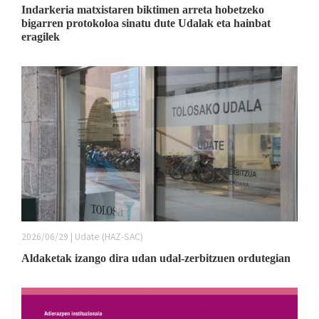
Indarkeria matxistaren biktimen arreta hobetzeko
bigarren protokoloa sinatu dute Udalak eta hainbat
eragilek
2026/06/29 | Udate (HAZ-SAC)
Aldaketak izango dira udan udal-zerbitzuen ordutegian