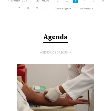
« lehenengoa
‹ aurrekoa
1
2
3
4
5
6
7
8
9
…
hurrengoa ›
azkena »
Agenda
AGENDA OSOA IKUSI +