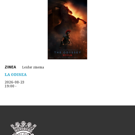
ZINEA
Leidor zinema
LA ODISEA
2026-08-23
19:00 -