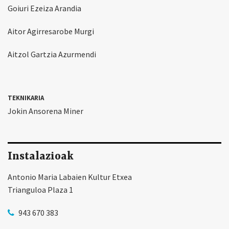
Goiuri Ezeiza Arandia
Aitor Agirresarobe Murgi
Aitzol Gartzia Azurmendi
TEKNIKARIA
Jokin Ansorena Miner
Instalazioak
Antonio Maria Labaien Kultur Etxea
Trianguloa Plaza 1
943 670 383