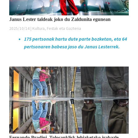
Janus Lester taldeak joko du Zaldunita egunean
2025/10/14 | Kultura, Festak eta Gazteria
175 pertsonak hartu dute parte bozketan, eta 64
pertsonaren babesa jaso du Janus Lesterrek.
Fernando Pradini, Tolosanklisk lehiaketako irabazle