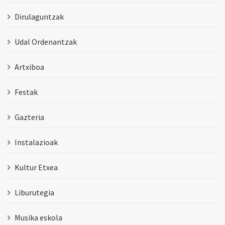
Dirulaguntzak
Udal Ordenantzak
Artxiboa
Festak
Gazteria
Instalazioak
Kultur Etxea
Liburutegia
Musika eskola