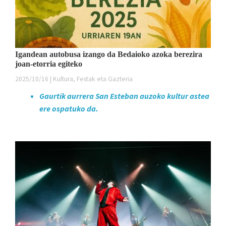
Igandean autobusa izango da Bedaioko azoka berezira
joan-etorria egiteko
2025/10/16 | Kultura, Festak eta Gazteria
Gaurtik aurrera San Esteban auzoko kultur astea
ere ospatuko da.