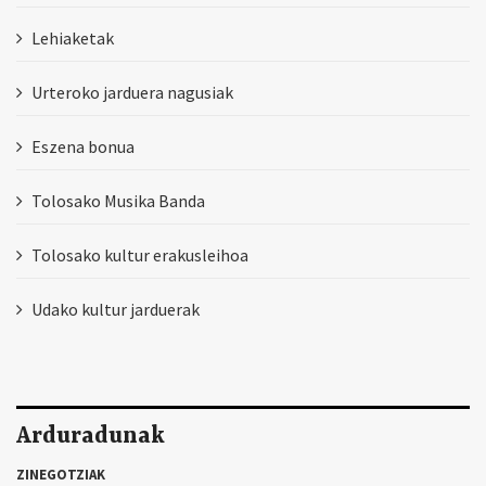
Lehiaketak
Urteroko jarduera nagusiak
Eszena bonua
Tolosako Musika Banda
Tolosako kultur erakusleihoa
Udako kultur jarduerak
Arduradunak
ZINEGOTZIAK