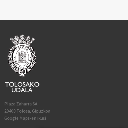
Plaza Zaharra 6A
20400 Tolosa, Gipuzkoa
Google Maps-en ikusi