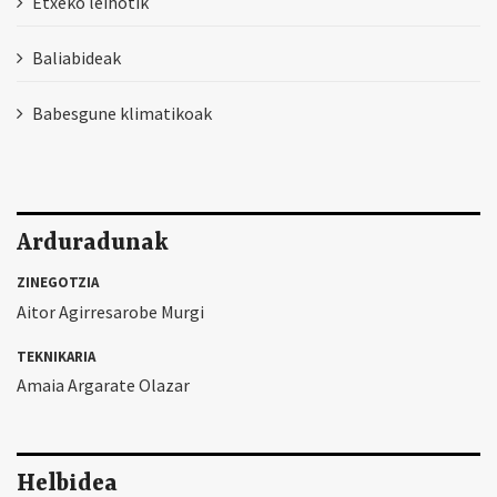
Etxeko leihotik
Baliabideak
Babesgune klimatikoak
Arduradunak
ZINEGOTZIA
Aitor Agirresarobe Murgi
TEKNIKARIA
Amaia Argarate Olazar
Helbidea