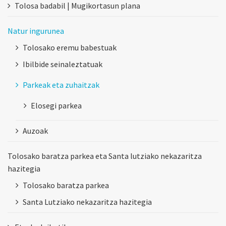
Tolosa badabil | Mugikortasun plana
Natur ingurunea
Tolosako eremu babestuak
Ibilbide seinaleztatuak
Parkeak eta zuhaitzak
Elosegi parkea
Auzoak
Tolosako baratza parkea eta Santa lutziako nekazaritza
hazitegia
Tolosako baratza parkea
Santa Lutziako nekazaritza hazitegia