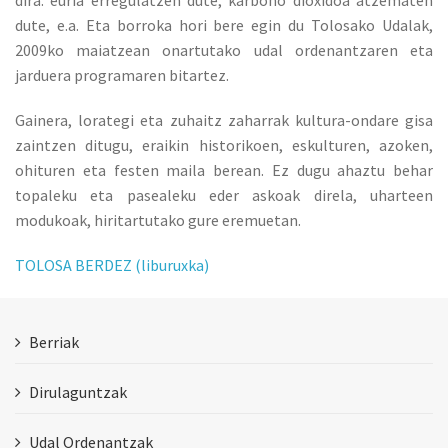
dira: euria erregulatzen dute, karbono dioxidoa atzematen
dute, e.a. Eta borroka hori bere egin du Tolosako Udalak,
2009ko maiatzean onartutako udal ordenantzaren eta
jarduera programaren bitartez.
Gainera, lorategi eta zuhaitz zaharrak kultura-ondare gisa
zaintzen ditugu, eraikin historikoen, eskulturen, azoken,
ohituren eta festen maila berean. Ez dugu ahaztu behar
topaleku eta pasealeku eder askoak direla, uharteen
modukoak, hiritartutako gure eremuetan.
TOLOSA BERDEZ (liburuxka)
Berriak
Dirulaguntzak
Udal Ordenantzak