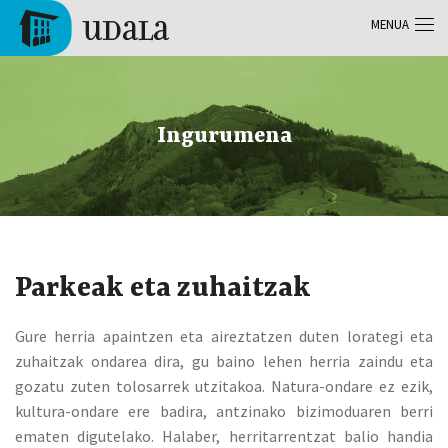
Skip to main content
MENUA
Tolosa
Ingurumena
Parkeak eta zuhaitzak
Gure herria apaintzen eta aireztatzen duten lorategi eta
zuhaitzak ondarea dira, gu baino lehen herria zaindu eta
gozatu zuten tolosarrek utzitakoa. Natura-ondare ez ezik,
kultura-ondare ere badira, antzinako bizimoduaren berri
ematen digutelako. Halaber, herritarrentzat balio handia