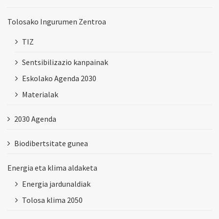
Tolosako Ingurumen Zentroa
TIZ
Sentsibilizazio kanpainak
Eskolako Agenda 2030
Materialak
2030 Agenda
Biodibertsitate gunea
Energia eta klima aldaketa
Energia jardunaldiak
Tolosa klima 2050