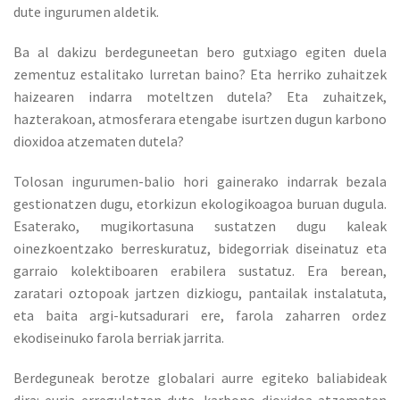
dute ingurumen aldetik.
Ba al dakizu berdeguneetan bero gutxiago egiten duela
zementuz estalitako lurretan baino? Eta herriko zuhaitzek
haizearen indarra moteltzen dutela? Eta zuhaitzek,
hazterakoan, atmosferara etengabe isurtzen dugun karbono
dioxidoa atzematen dutela?
Tolosan ingurumen-balio hori gainerako indarrak bezala
gestionatzen dugu, etorkizun ekologikoagoa buruan dugula.
Esaterako, mugikortasuna sustatzen dugu kaleak
oinezkoentzako berreskuratuz, bidegorriak diseinatuz eta
garraio kolektiboaren erabilera sustatuz. Era berean,
zaratari oztopoak jartzen dizkiogu, pantailak instalatuta,
eta baita argi-kutsadurari ere, farola zaharren ordez
ekodiseinuko farola berriak jarrita.
Berdeguneak berotze globalari aurre egiteko baliabideak