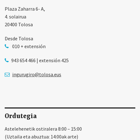
Plaza Zaharra 6- A,
4. solairua
20400 Tolosa
Desde Tolosa
010 + extensión
943 654 466 | extensión 425
ingurugiro@tolosa.eus
Ordutegia
Astelehenetik ostiralera 8:00 – 15:00
(Uztaila eta abuztua: 14:00ak arte)