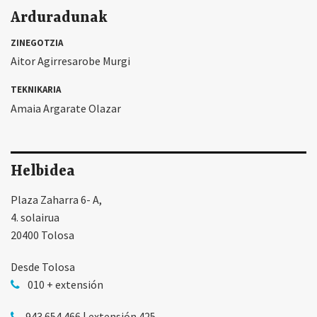
Arduradunak
ZINEGOTZIA
Aitor Agirresarobe Murgi
TEKNIKARIA
Amaia Argarate Olazar
Helbidea
Plaza Zaharra 6- A,
4. solairua
20400 Tolosa
Desde Tolosa
010 + extensión
943 654 466 | extensión 425