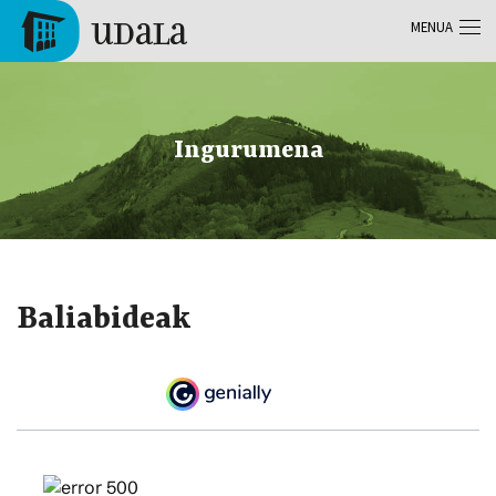
Skip to main content
MENUA
Tolosa
Ingurumena
Baliabideak