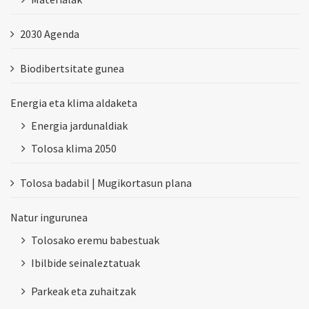
2030 Agenda
Biodibertsitate gunea
Energia eta klima aldaketa
Energia jardunaldiak
Tolosa klima 2050
Tolosa badabil | Mugikortasun plana
Natur ingurunea
Tolosako eremu babestuak
Ibilbide seinaleztatuak
Parkeak eta zuhaitzak