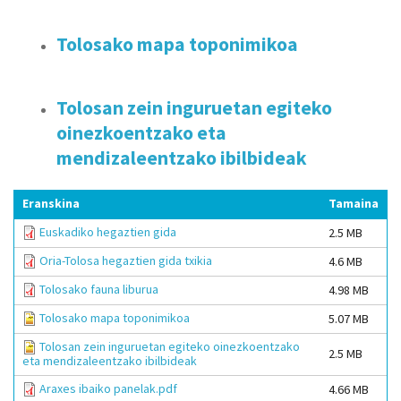
Tolosako mapa toponimikoa
Tolosan zein inguruetan egiteko
oinezkoentzako eta
mendizaleentzako ibilbideak
Eranskina
Tamaina
Euskadiko hegaztien gida
2.5 MB
Oria-Tolosa hegaztien gida txikia
4.6 MB
Tolosako fauna liburua
4.98 MB
Tolosako mapa toponimikoa
5.07 MB
Tolosan zein inguruetan egiteko oinezkoentzako
2.5 MB
eta mendizaleentzako ibilbideak
Araxes ibaiko panelak.pdf
4.66 MB