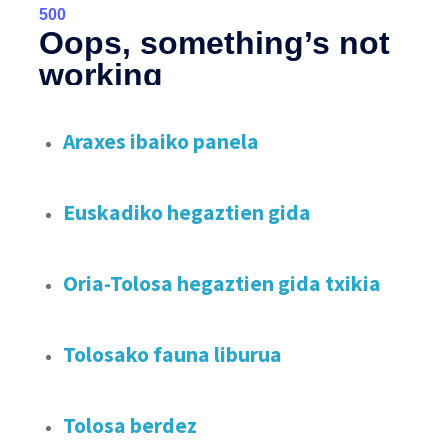
Araxes ibaiko panela
Euskadiko hegaztien gida
Oria-Tolosa hegaztien gida txikia
Tolosako fauna liburua
Tolosa berdez