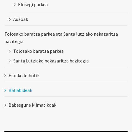
Elosegi parkea
Auzoak
Tolosako baratza parkea eta Santa lutziako nekazaritza
hazitegia
Tolosako baratza parkea
Santa Lutziako nekazaritza hazitegia
Etxeko leihotik
Baliabideak
Babesgune klimatikoak