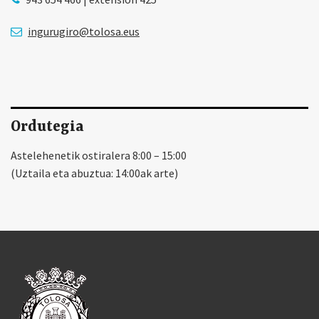
ingurugiro@tolosa.eus
Ordutegia
Astelehenetik ostiralera 8:00 – 15:00
(Uztaila eta abuztua: 14:00ak arte)