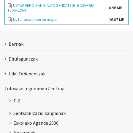
UZTURREKO SAN INAZIO SENDATEGI- BASERRIA
8.96 MB
1866- 1964
Liztor asiatikoaren mapa
26.87 MB
Berriak
Dirulaguntzak
Udal Ordenantzak
Tolosako Ingurumen Zentroa
TIZ
Sentsibilizazio kanpainak
Eskolako Agenda 2030
Materialak