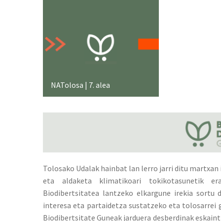
NATolosa | 7. alea
Tolosako Udalak hainbat lan lerro jarri ditu martxa
eta aldaketa klimatikoari tokikotasunetik er
Biodibertsitatea lantzeko elkargune irekia sortu 
interesa eta partaidetza sustatzeko eta tolosarrei 
Biodibertsitate Guneak jarduera desberdinak eskaint