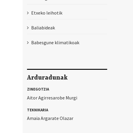
Etxeko leihotik
Baliabideak
Babesgune klimatikoak
Arduradunak
ZINEGOTZIA
Aitor Agirresarobe Murgi
TEKNIKARIA
Amaia Argarate Olazar