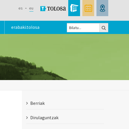
es
eu
Bilatu
erabaki.tolosa
Bilaketa
formularioa
Berriak
Dirulaguntzak