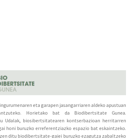
n ingurumenaren eta garapen jasangarriaren aldeko apustuan
antzuteko. Horietako bat da Biodibertsitate Gunea.
du Udalak, biosibertsitatearen kontserbazioan herritarren
gai honi buruzko erreferentziazko espazio bat eskaintzeko.
zen ditu biodibertsitate-gaiei buruzko ezagutza zabaltzeko