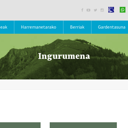




teak
Harremanetarako
Berriak
Gardentasuna
Ingurumena