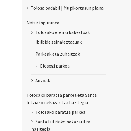
Tolosa badabil | Mugikortasun plana
Natur ingurunea
Tolosako eremu babestuak
Ibilbide seinaleztatuak
Parkeak eta zuhaitzak
Elosegi parkea
Auzoak
Tolosako baratza parkea eta Santa
lutziako nekazaritza hazitegia
Tolosako baratza parkea
Santa Lutziako nekazaritza
hazitegia