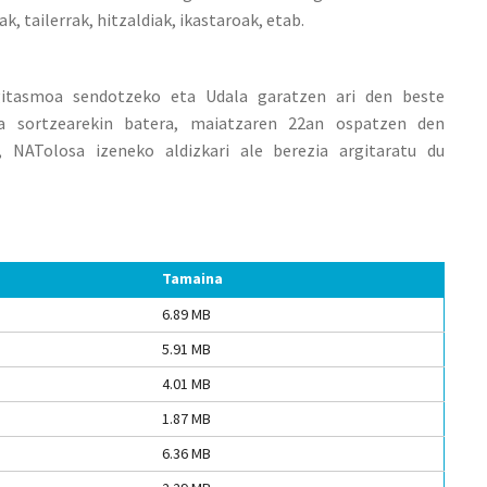
k, tailerrak, hitzaldiak, ikastaroak, etab.
egitasmoa sendotzeko eta Udala garatzen ari den beste
dia sortzearekin batera, maiatzaren 22an ospatzen den
, NATolosa izeneko aldizkari ale berezia argitaratu du
Tamaina
6.89 MB
5.91 MB
4.01 MB
1.87 MB
6.36 MB