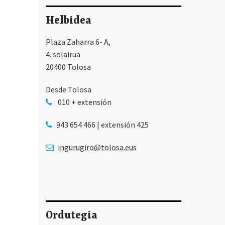
Helbidea
Plaza Zaharra 6- A,
4. solairua
20400 Tolosa
Desde Tolosa
010 + extensión
943 654 466 | extensión 425
ingurugiro@tolosa.eus
Ordutegia