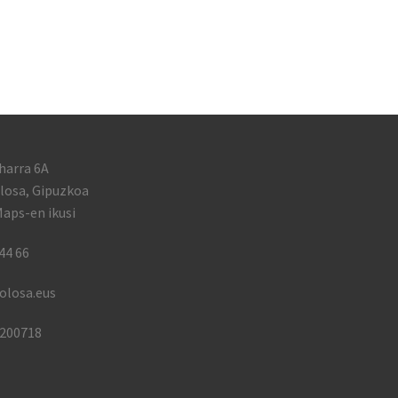
harra 6A
losa, Gipuzkoa
aps-en ikusi
44 66
olosa.eus
1200718