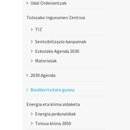
Udal Ordenantzak
Tolosako Ingurumen Zentroa
TIZ
Sentsibilizazio kanpainak
Eskolako Agenda 2030
Materialak
2030 Agenda
Biodibertsitate gunea
Energia eta klima aldaketa
Energia jardunaldiak
Tolosa klima 2050