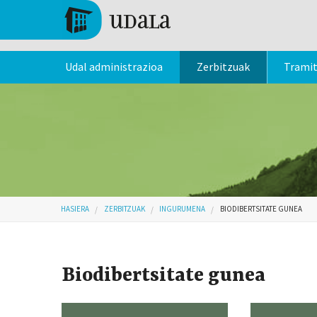
Skip to main content
Tolosa
Udal administrazioa
Zerbitzuak
Trami
Hemen zaude
HASIERA
ZERBITZUAK
INGURUMENA
BIODIBERTSITATE GUNEA
Biodibertsitate gunea