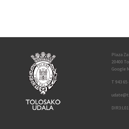
Plaza Za
20400 To
Google M
T 943 65 
udate@t
DIR3:L0