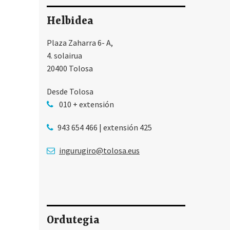
Helbidea
Plaza Zaharra 6- A,
4. solairua
20400 Tolosa
Desde Tolosa
010 + extensión
943 654 466 | extensión 425
ingurugiro@tolosa.eus
Ordutegia