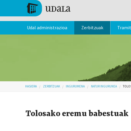
Skip to main content
Tolosa
Udal administrazioa
Zerbitzuak
Trami
Hemen zaude
HASIERA
ZERBITZUAK
INGURUMENA
NATUR INGURUNEA
TOLO
Tolosako eremu babestuak