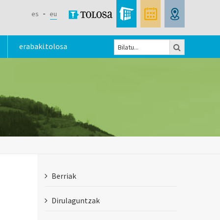
es
eu
Bilatu
erabaki.tolosa
Bilaketa
formularioa
Berriak
Dirulaguntzak