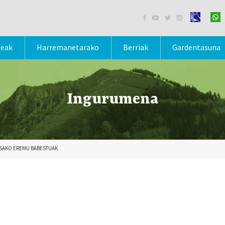




teak
Harremanetarako
Berriak
Gardentasuna
Ingurumena
SAKO EREMU BABESTUAK