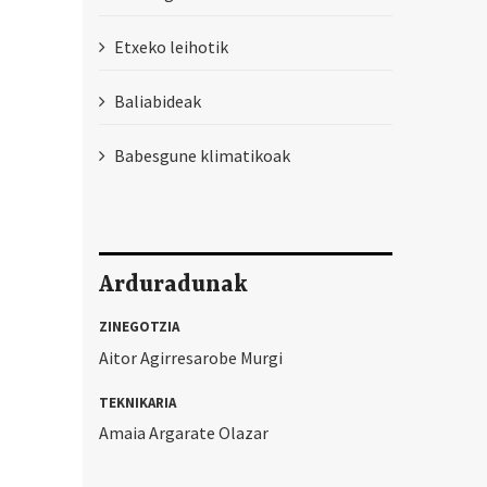
Etxeko leihotik
Baliabideak
Babesgune klimatikoak
Arduradunak
ZINEGOTZIA
Aitor Agirresarobe Murgi
TEKNIKARIA
Amaia Argarate Olazar