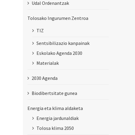
Udal Ordenantzak
Tolosako Ingurumen Zentroa
TIZ
Sentsibilizazio kanpainak
Eskolako Agenda 2030
Materialak
2030 Agenda
Biodibertsitate gunea
Energia eta klima aldaketa
Energia jardunaldiak
Tolosa klima 2050