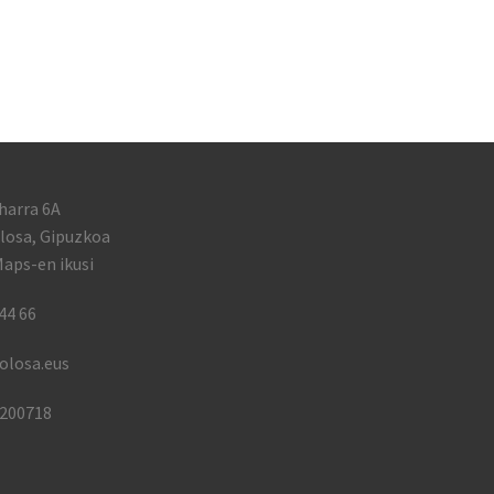
harra 6A
losa, Gipuzkoa
aps-en ikusi
44 66
olosa.eus
1200718