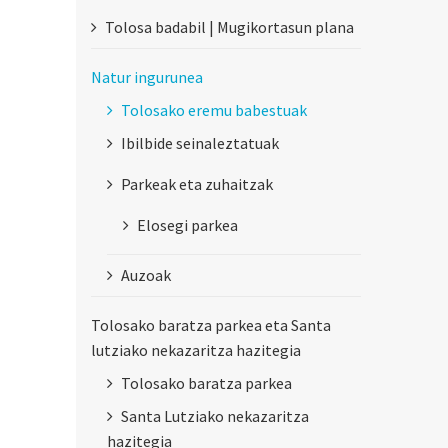
Tolosa badabil | Mugikortasun plana
Natur ingurunea
Tolosako eremu babestuak
Ibilbide seinaleztatuak
Parkeak eta zuhaitzak
Elosegi parkea
Auzoak
Tolosako baratza parkea eta Santa
lutziako nekazaritza hazitegia
Tolosako baratza parkea
Santa Lutziako nekazaritza
hazitegia