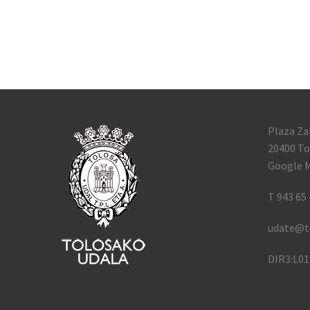
Plaza Za
20400 To
Google M
T 943 65 
udate@t
DIR3:L0