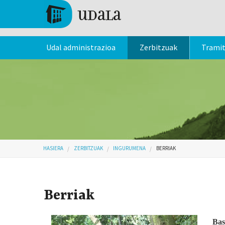
Skip to main content
Tolosa
Udal administrazioa
Zerbitzuak
Trami
Hemen zaude
HASIERA
ZERBITZUAK
INGURUMENA
BERRIAK
Berriak
Bas