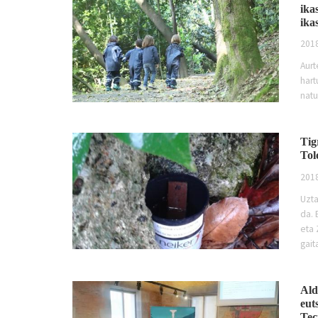
ika
ika
2018
Aurt
hart
natu
Tig
Tol
2018
Uzta
da. 
eta 
gait
Ald
eut
Tec