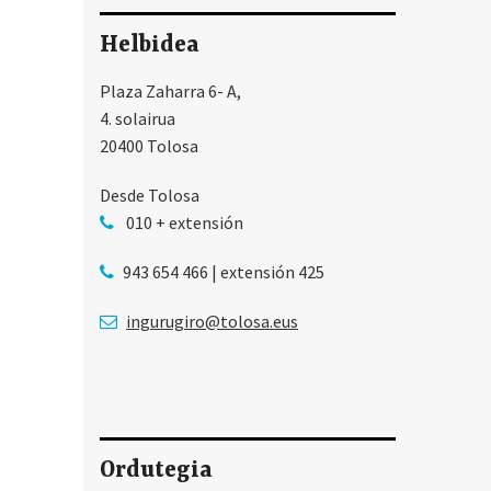
Helbidea
Plaza Zaharra 6- A,
4. solairua
20400 Tolosa
Desde Tolosa
010 + extensión
943 654 466 | extensión 425
ingurugiro@tolosa.eus
Ordutegia