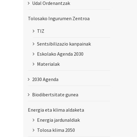
Udal Ordenantzak
Tolosako Ingurumen Zentroa
TIZ
Sentsibilizazio kanpainak
Eskolako Agenda 2030
Materialak
2030 Agenda
Biodibertsitate gunea
Energia eta klima aldaketa
Energia jardunaldiak
Tolosa klima 2050