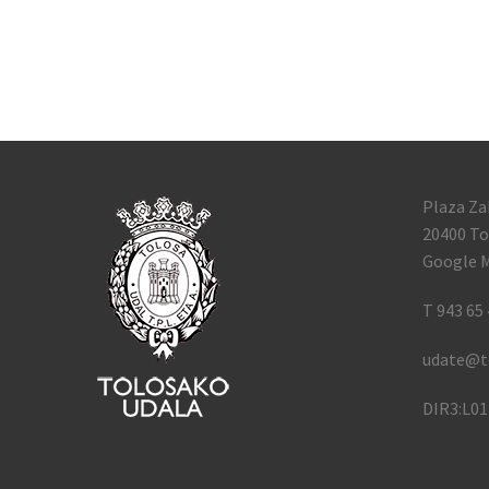
Plaza Za
20400 To
Google M
T 943 65 
udate@t
DIR3:L0