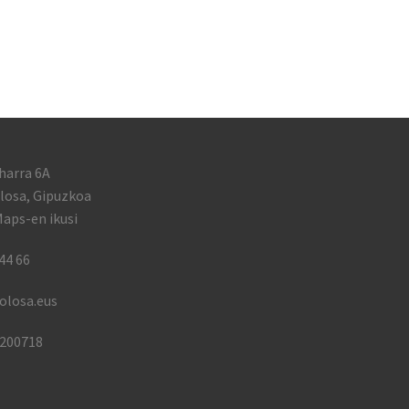
harra 6A
losa, Gipuzkoa
aps-en ikusi
44 66
olosa.eus
1200718