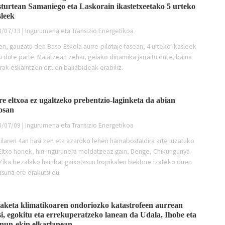
sturtean Samaniego eta Laskorain ikastetxeetako 5 urteko
sleek
/07/13 | Ingurumena eta Transizio Energetikoa
en, gauzatu den Baso-Eskola aurre-pilotaje fasean, 4 urteko ikasleek
u dute parte. Maiatzean zehar, gelako dinamika jarraitu dute, baina
rak eskaintzen dituen baliabideak erabiliz.
re eltxoa ez ugaltzeko prebentzio-laginketa da abian
osan
/07/09 | Ingurumena eta Transizio Energetikoa
ilaren 4an hasi zen eta azaroko lehen hamabostaldira arte luzatuko
Eltxo honek, hiri-ingurunera moldatzeaz gain, Denge, Chikungunya
Zika bezalako hainbat gaixotasun tropikalen bektore izateko duen
asuna ere erakutsi du.
aketa klimatikoaren ondoriozko katastrofeen aurrean
si, egokitu eta errekuperatzeko lanean da Udala, Ihobe eta
nun-ekin elkarlanean