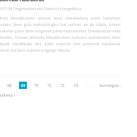
/07/06 | Ingurumena eta Transizio Energetikoa
aketa klimatikoaren aurrean bere erresilientzia maila hobetzen
unduko duen gida metodologiko bat sortzen ari da Udala, krisien
aketan parte diren eragileen parte-hartzearekin. Erresilientzia maila
tzeko, Tolosan aldaketa klimatikoaren ondorioz aurreikusten diren
ktuak identifikatu dira: kalte material zein pertsonal handienak
deek eta bero olatuek eragingo dituzte.
68
69
70
71
72
73
…
hurrengoa ›
azkena »