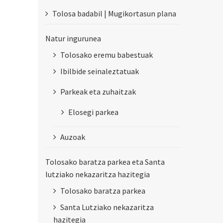
Tolosa badabil | Mugikortasun plana
Natur ingurunea
Tolosako eremu babestuak
Ibilbide seinaleztatuak
Parkeak eta zuhaitzak
Elosegi parkea
Auzoak
Tolosako baratza parkea eta Santa
lutziako nekazaritza hazitegia
Tolosako baratza parkea
Santa Lutziako nekazaritza
hazitegia