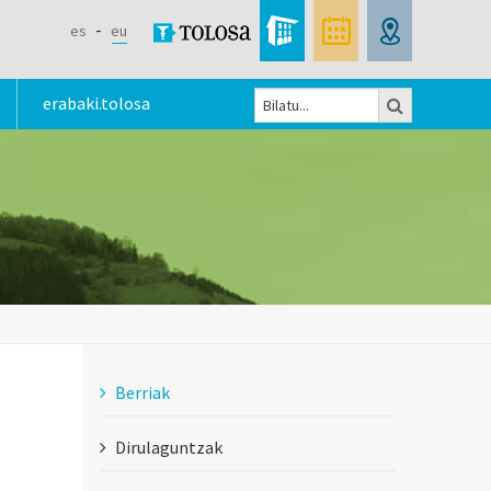
es
eu
Bilatu
erabaki.tolosa
Bilaketa
formularioa
Berriak
Dirulaguntzak