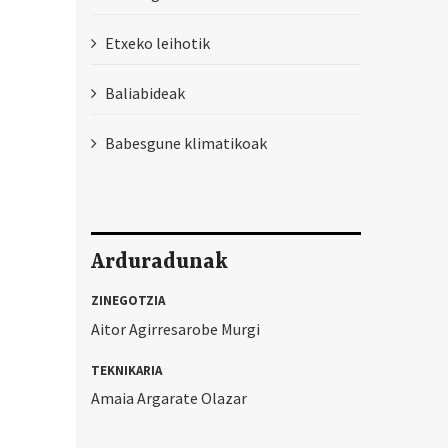
Etxeko leihotik
Baliabideak
Babesgune klimatikoak
Arduradunak
ZINEGOTZIA
Aitor Agirresarobe Murgi
TEKNIKARIA
Amaia Argarate Olazar