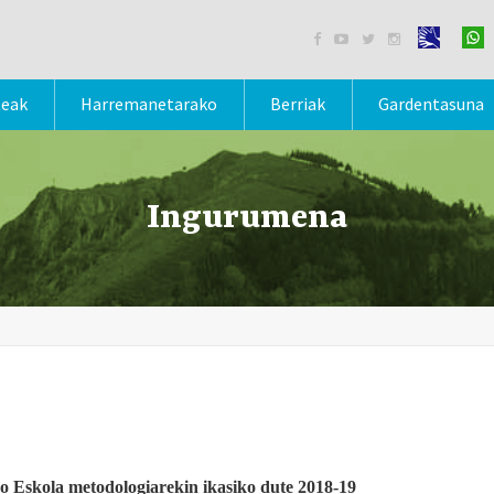




teak
Harremanetarako
Berriak
Gardentasuna
Ingurumena
o Eskola metodologiarekin ikasiko dute 2018-19